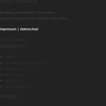
Unser Netzwerk
Westpapua-Netzwerk: Informieren
über Menschenrechte, Konflikt und Kultur
Impressum
|
Datenschutz
Facebook
X-twitter
Navigation
Home
Das Westpapua-Netzwerk
Westpapua
Informieren
Spenden
Veranstaltungen
Kontakt