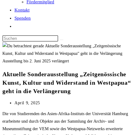
Fördermitglied
Kontakt
Spenden
Website-
Suche
Diese
umschalten
Website
durchsuchen
Ausstellung bis 2. Juni 2025 verlängert
Aktuelle Sonderausstellung „Zeitgenössische
Kunst, Kultur und Widerstand in Westpapua“
geht in die Verlängerung
Beitrag
April 9, 2025
veröffentlicht:
Die von Studierenden des Asien-Afrika-Instituts der Universität Hamburg
erarbeitete und durch Objekte aus der Sammlung der Archiv- und
Museumsstiftung der VEM sowie des Westpapua-Netzwerks erweiterte