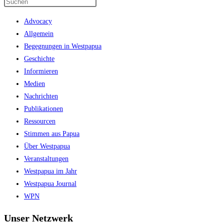
Press
Escape
Advocacy
to
Allgemein
close
Begegnungen in Westpapua
the
Geschichte
search
Informieren
panel.
Medien
Nachrichten
Publikationen
Ressourcen
Stimmen aus Papua
Über Westpapua
Veranstaltungen
Westpapua im Jahr
Westpapua Journal
WPN
Unser Netzwerk