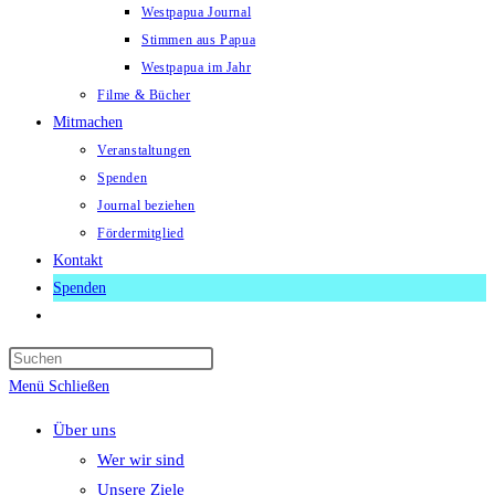
Westpapua Journal
Stimmen aus Papua
Westpapua im Jahr
Filme & Bücher
Mitmachen
Veranstaltungen
Spenden
Journal beziehen
Fördermitglied
Kontakt
Spenden
Website-
Suche
Press
umschalten
Escape
Menü
Schließen
to
Über uns
close
Wer wir sind
the
Unsere Ziele