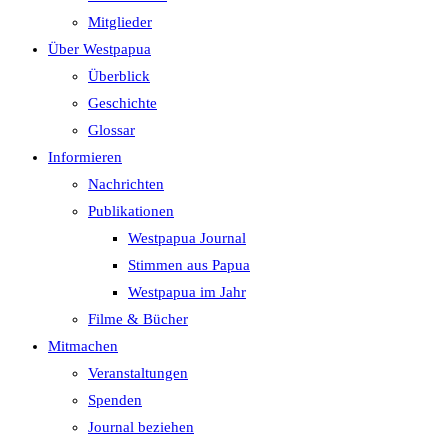
search
Mitglieder
panel.
Über Westpapua
Überblick
Geschichte
Glossar
Informieren
Nachrichten
Publikationen
Westpapua Journal
Stimmen aus Papua
Westpapua im Jahr
Filme & Bücher
Mitmachen
Veranstaltungen
Spenden
Journal beziehen