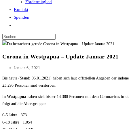
Fördermitglied
Kontakt
Spenden
Website-
Suche
Diese
umschalten
Website
durchsuchen
Corona in Westpapua – Update Januar 2021
Beitrag
Januar 6, 2021
veröffentlicht:
Bis heute (Stand: 06.01.2021) haben sich laut offiziellen Angaben der indo
23.296 Personen sind verstorben.
In
Westpapua
haben sich bisher 13.380 Personen mit dem Coronavirus in d
folgt auf die Altersgruppen:
0-5 Jahre : 373
6-18 Jahre : 1,054