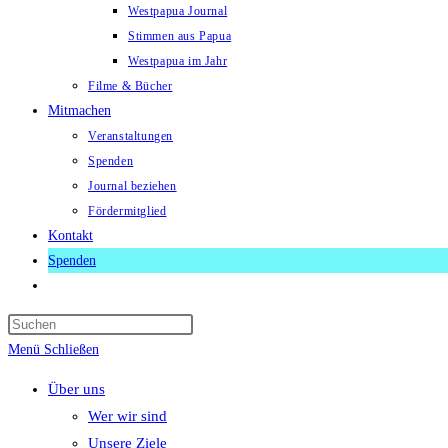
Westpapua Journal
Stimmen aus Papua
Westpapua im Jahr
Filme & Bücher
Mitmachen
Veranstaltungen
Spenden
Journal beziehen
Fördermitglied
Kontakt
Spenden
Website-
Suche
Press
umschalten
Escape
Menü
Schließen
to
Über uns
close
Wer wir sind
the
Unsere Ziele