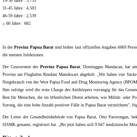
19-30 Jahre : 3,735
31-45 Jahre : 4,503
46-59 Jahre : 2,539
≥ 60 Jahre : 682
In der
Provinz Papua Barat
sind bisher laut offiziellen Angaben 6069 Per
die meisten Infektionen.
Der Gouverneur der
Provinz Papua Barat
, Dominggus Mandacan, hat am 
Provinz am Flughafen Rendani Manokwari abgeholt. „Wir haben vier Säcke 
Notgebrauch von der West Papua Food and Drug Monitoring Agency (BPOM)
Ihm zufolge wird die erste Charge des Antikörpers vorrangig für das Gesu
Rest für Menschen, die im öffentlichen Dienst arbeiten, wie Militär- oder Po
Sorong, die eine hohe Anzahl positiver Fälle in Papua Barat verzeichnen“, 
Der Leiter der Gesundheitsbehörde von Papua Barat, Otto Parorongan, bek
SISMK genannt, registriert hat. „Bis jetzt haben sich 9.047 medizinische Mita