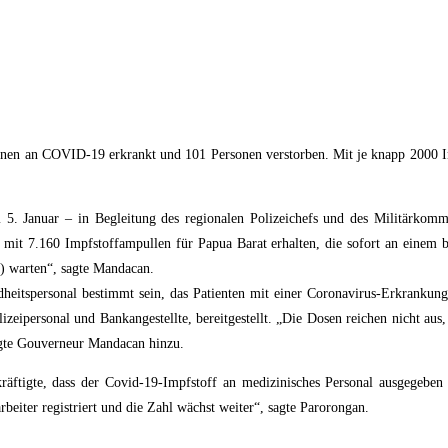
sonen an COVID-19 erkrankt und 101 Personen verstorben. Mit je knapp 2000 I
5. Januar – in Begleitung des regionalen Polizeichefs und des Militärko
mit 7.160 Impfstoffampullen für Papua Barat erhalten, die sofort an einem 
 warten“, sagte Mandacan.
ndheitspersonal bestimmt sein, das Patienten mit einer Coronavirus-Erkranku
lizeipersonal und Bankangestellte, bereitgestellt. „Die Dosen reichen nicht au
fügte Gouverneur Mandacan hinzu.
räftigte, dass der Covid-19-Impfstoff an medizinisches Personal ausgegeben
rbeiter registriert und die Zahl wächst weiter“, sagte Parorongan.