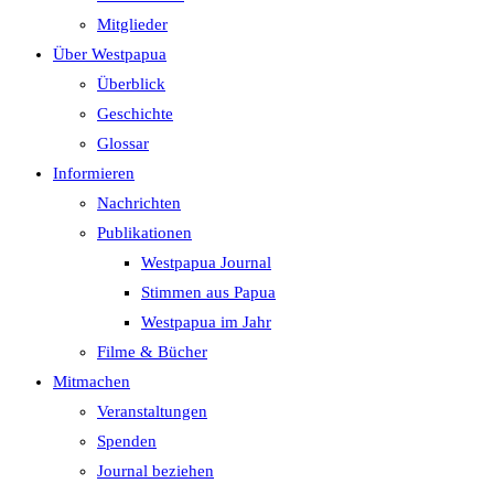
search
Mitglieder
panel.
Über Westpapua
Überblick
Geschichte
Glossar
Informieren
Nachrichten
Publikationen
Westpapua Journal
Stimmen aus Papua
Westpapua im Jahr
Filme & Bücher
Mitmachen
Veranstaltungen
Spenden
Journal beziehen