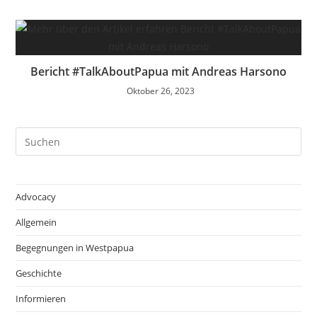
Bericht #TalkAboutPapua mit Andreas Harsono
Oktober 26, 2023
Pre
Es
to
clo
Advocacy
the
Allgemein
sea
pan
Begegnungen in Westpapua
Geschichte
Informieren