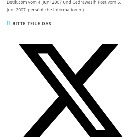
Detik.com vom 4. Juni 2007 und Cedrawasih Post vom 6.
Juni 2007, persönliche Informationen)
DIESEN
BITTE TEILE DAS
INHALT
TEILEN
Öffnet
in
einem
neuen
Fenster