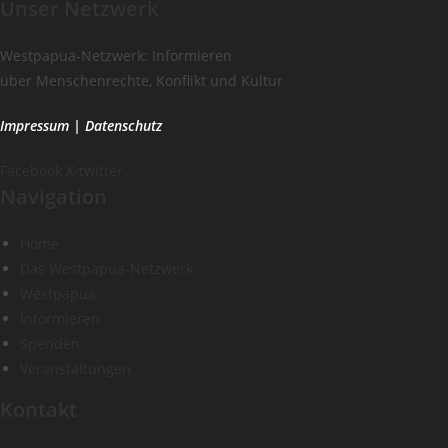
Unser Netzwerk
Westpapua-Netzwerk: Informieren
über Menschenrechte, Konflikt und Kultur
Impressum
|
Datenschutz
Facebook
X-twitter
Navigation
Home
Das Westpapua-Netzwerk
Westpapua
Informieren
Spenden
Veranstaltungen
Kontakt