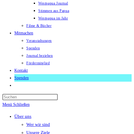
Westpapua Journal
Stimmen aus Papua
Westpapua im Jahr
Filme & Bücher
Mitmachen
Veranstaltungen
Spenden
Journal beziehen
Fördermitglied
Kontakt
Spenden
Website-
Suche
Press
umschalten
Escape
Menü
Schließen
to
Über uns
close
Wer wir sind
the
Unsere Ziele