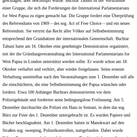
geschlagen, aber beschimpft wurde. Buchtar Tabuni ist der Vorsitzende
einer Gruppe, die sich die Forderungen der International Parlamentarians
for West Papua zu eigen gemacht hat. Die Gruppe fordert eine Überprüfung
des Referendums von 1969 – des sog. Act of Free Choice – und ein neues
Referendum. Sie vertritt das Recht aller Völker auf Selbstbestimmung
entsprechend den Grundsätzen der internationalen Gemeinschaft. Buchtar
Tabuni hatte am 16. Oktober eine genehmigte Demonstration organisiert,
mit der die Gründungsveranstaltung der International Parlamentarians for
West Papua in London unterstützt werden sollte. Er wurde schon am 18.
Oktober verhaftet und verhört, aber wieder freigelassen. Seine erneute
Verhaftung unmittelbar nach den Veranstaltungen zum 1. Dezember soll alle
die einschüchtern, die eine Selbstbestimmung der Papua wünschen oder
fordern. Etwa 100 Anhänger Buchtars demonstrierten vor dem
Polizeigebäude und forderten seine bedingungslose Freilassung. Am 5.
Dezember durchsuchte die Polizei ein Haus in Sentani, in dem das sog.
Büro zur Feier des 1. Dezember untergebracht ist. Es wurden Papiere und
Bücher beschlagnahmt. Am 1. Dezember hatten in Manokwari auf den
Straßen sog. sweeping, Polizeikontrollen, stattgefunden. Dabei wurde