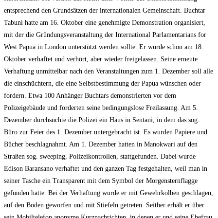
entsprechend den Grundsätzen der internationalen Gemeinschaft. Buchtar
Tabuni hatte am 16. Oktober eine genehmigte Demonstration organisiert,
mit der die Gründungsveranstaltung der International Parlamentarians for
West Papua in London unterstützt werden sollte. Er wurde schon am 18.
Oktober verhaftet und verhört, aber wieder freigelassen. Seine erneute
Verhaftung unmittelbar nach den Veranstaltungen zum 1. Dezember soll alle
die einschüchtern, die eine Selbstbestimmung der Papua wünschen oder
fordern. Etwa 100 Anhänger Buchtars demonstrierten vor dem
Polizeigebäude und forderten seine bedingungslose Freilassung. Am 5.
Dezember durchsuchte die Polizei ein Haus in Sentani, in dem das sog.
Büro zur Feier des 1. Dezember untergebracht ist. Es wurden Papiere und
Bücher beschlagnahmt. Am 1. Dezember hatten in Manokwari auf den
Straßen sog. sweeping, Polizeikontrollen, stattgefunden. Dabei wurde
Edison Baransano verhaftet und den ganzen Tag festgehalten, weil man in
seiner Tasche ein Transparent mit dem Symbol der Morgensternflagge
gefunden hatte. Bei der Verhaftung wurde er mit Gewehrkolben geschlagen,
auf den Boden geworfen und mit Stiefeln getreten. Seither erhält er über
sein Mobiltelefon anonyme Kurznachrichten, in denen er und seine Ehefrau