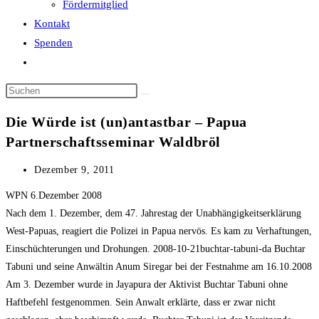
Fördermitglied
Kontakt
Spenden
Website-
Suche
Diese
umschalten
Website
Die Würde ist (un)antastbar – Papua
durchsuchen
Partnerschaftsseminar Waldbröl
Beitrag
Dezember 9, 2011
veröffentlicht:
WPN 6.Dezember 2008
Nach dem 1. Dezember, dem 47. Jahrestag der Unabhängigkeitserklärung
West-Papuas, reagiert die Polizei in Papua nervös. Es kam zu Verhaftungen,
Einschüchterungen und Drohungen. 2008-10-21buchtar-tabuni-da Buchtar
Tabuni und seine Anwältin Anum Siregar bei der Festnahme am 16.10.2008
Am 3. Dezember wurde in Jayapura der Aktivist Buchtar Tabuni ohne
Haftbefehl festgenommen. Sein Anwalt erklärte, dass er zwar nicht