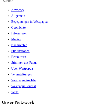
Press
Escape
Advocacy
to
Allgemein
close
Begegnungen in Westpapua
the
Geschichte
search
Informieren
panel.
Medien
Nachrichten
Publikationen
Ressourcen
Stimmen aus Papua
Über Westpapua
Veranstaltungen
Westpapua im Jahr
Westpapua Journal
WPN
Unser Netzwerk