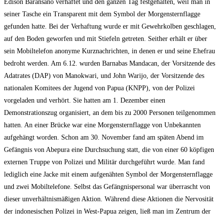
Edison Baransano verhaftet und den ganzen Tag festgehalten, weil man in
seiner Tasche ein Transparent mit dem Symbol der Morgensternflagge
gefunden hatte. Bei der Verhaftung wurde er mit Gewehrkolben geschlagen,
auf den Boden geworfen und mit Stiefeln getreten. Seither erhält er über
sein Mobiltelefon anonyme Kurznachrichten, in denen er und seine Ehefrau
bedroht werden. Am 6.12. wurden Barnabas Mandacan, der Vorsitzende des
Adatrates (DAP) von Manokwari, und John Warijo, der Vorsitzende des
nationalen Komitees der Jugend von Papua (KNPP), von der Polizei
vorgeladen und verhört. Sie hatten am 1. Dezember einen
Demonstrationszug organisiert, an dem bis zu 2000 Personen teilgenommen
hatten. An einer Brücke war eine Morgensternflagge von Unbekannten
aufgehängt worden. Schon am 30. November fand am späten Abend im
Gefängnis von Abepura eine Durchsuchung statt, die von einer 60 köpfigen
externen Truppe von Polizei und Militär durchgeführt wurde. Man fand
lediglich eine Jacke mit einem aufgenähten Symbol der Morgensternflagge
und zwei Mobiltelefone. Selbst das Gefängnispersonal war überrascht von
dieser unverhältnismäßigen Aktion. Während diese Aktionen die Nervosität
der indonesischen Polizei in West-Papua zeigen, ließ man im Zentrum der