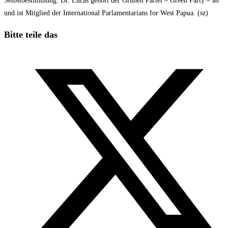
Selbstbestimmung. Dr. Lucas gehört der Grünen Partei – Green Party – an
und ist Mitglied der International Parlamentarians for West Papua. (sz)
Diesen
Bitte teile das
Inhalt
Öffnet
teilen
in
einem
neuen
Fenster