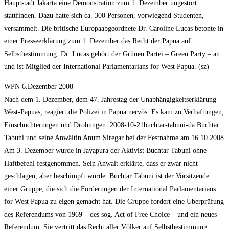
Hauptstadt Jakarta eine Demonstration zum 1. Dezember ungestört
stattfinden. Dazu hatte sich ca. 300 Personen, vorwiegend Studenten,
versammelt. Die britische Europaabgeordnete Dr. Caroline Lucas betonte in
einer Presseerklärung zum 1. Dezember das Recht der Papua auf
Selbstbestimmung. Dr. Lucas gehört der Grünen Partei – Green Party – an
und ist Mitglied der International Parlamentarians for West Papua. (sz)
WPN 6.Dezember 2008
Nach dem 1. Dezember, dem 47. Jahrestag der Unabhängigkeitserklärung
West-Papuas, reagiert die Polizei in Papua nervös. Es kam zu Verhaftungen,
Einschüchterungen und Drohungen. 2008-10-21buchtar-tabuni-da Buchtar
Tabuni und seine Anwältin Anum Siregar bei der Festnahme am 16.10.2008
Am 3. Dezember wurde in Jayapura der Aktivist Buchtar Tabuni ohne
Haftbefehl festgenommen. Sein Anwalt erklärte, dass er zwar nicht
geschlagen, aber beschimpft wurde. Buchtar Tabuni ist der Vorsitzende
einer Gruppe, die sich die Forderungen der International Parlamentarians
for West Papua zu eigen gemacht hat. Die Gruppe fordert eine Überprüfung
des Referendums von 1969 – des sog. Act of Free Choice – und ein neues
Referendum. Sie vertritt das Recht aller Völker auf Selbstbestimmung