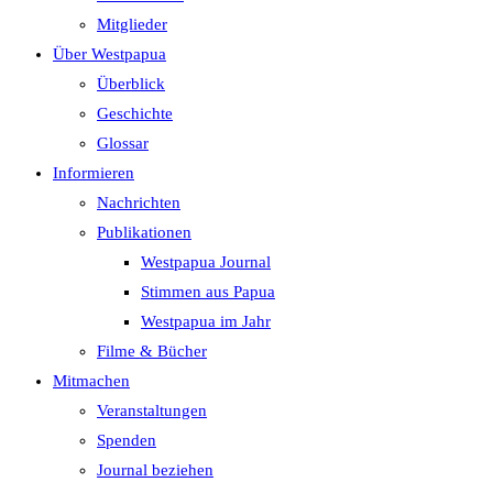
search
Mitglieder
panel.
Über Westpapua
Überblick
Geschichte
Glossar
Informieren
Nachrichten
Publikationen
Westpapua Journal
Stimmen aus Papua
Westpapua im Jahr
Filme & Bücher
Mitmachen
Veranstaltungen
Spenden
Journal beziehen