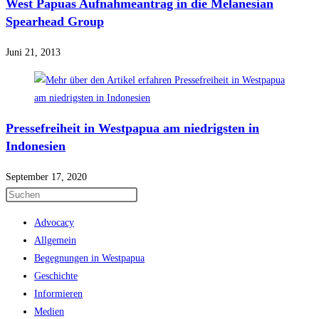
West Papuas Aufnahmeantrag in die Melanesian
Spearhead Group
Juni 21, 2013
Pressefreiheit in Westpapua am niedrigsten in
Indonesien
September 17, 2020
Press
Escape
Advocacy
to
Allgemein
close
Begegnungen in Westpapua
the
Geschichte
search
Informieren
panel.
Medien