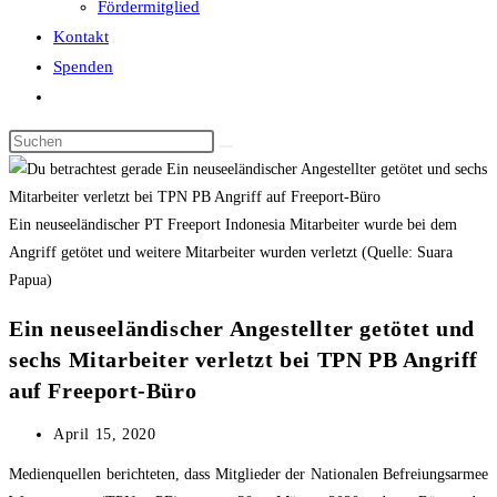
Fördermitglied
Kontakt
Spenden
Website-
Suche
Diese
umschalten
Website
durchsuchen
Ein neuseeländischer PT Freeport Indonesia Mitarbeiter wurde bei dem
Angriff getötet und weitere Mitarbeiter wurden verletzt (Quelle: Suara
Papua)
Ein neuseeländischer Angestellter getötet und
sechs Mitarbeiter verletzt bei TPN PB Angriff
auf Freeport-Büro
Beitrag
April 15, 2020
veröffentlicht:
Medienquellen berichteten, dass Mitglieder der Nationalen Befreiungsarmee