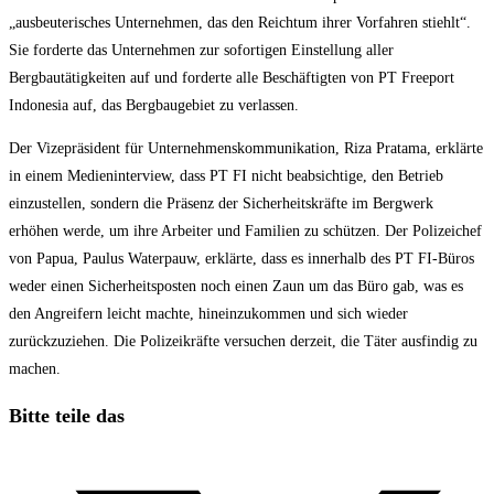
„ausbeuterisches Unternehmen, das den Reichtum ihrer Vorfahren stiehlt“.
Sie forderte das Unternehmen zur sofortigen Einstellung aller
Bergbautätigkeiten auf und forderte alle Beschäftigten von PT Freeport
Indonesia auf, das Bergbaugebiet zu verlassen.
Der Vizepräsident für Unternehmenskommunikation, Riza Pratama, erklärte
in einem Medieninterview, dass PT FI nicht beabsichtige, den Betrieb
einzustellen, sondern die Präsenz der Sicherheitskräfte im Bergwerk
erhöhen werde, um ihre Arbeiter und Familien zu schützen. Der Polizeichef
von Papua, Paulus Waterpauw, erklärte, dass es innerhalb des PT FI-Büros
weder einen Sicherheitsposten noch einen Zaun um das Büro gab, was es
den Angreifern leicht machte, hineinzukommen und sich wieder
zurückzuziehen. Die Polizeikräfte versuchen derzeit, die Täter ausfindig zu
machen.
Diesen
Bitte teile das
Inhalt
Öffnet
teilen
in