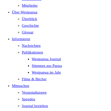
search
Mitglieder
panel.
Über Westpapua
Überblick
Geschichte
Glossar
Informieren
Nachrichten
Publikationen
Westpapua Journal
Stimmen aus Papua
Westpapua im Jahr
Filme & Bücher
Mitmachen
Veranstaltungen
Spenden
Journal beziehen