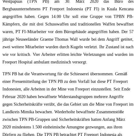
Westpapuas (TPN PB) am 30. März 2020 das Büro des
Bergbauunternehmens PT Freeport Indonesia (PT FI) in Kuala Kencana
angegriffen haben. Gegen 14.00 Uhr soll eine Gruppe von TPBN PB-
Kämpfern, die mit drei Schusswaffen und traditionellen Waffen bewaffnet
waren, PT FI-Mitarbeiter vor dem Bürogebäude angegriffen haben. Der 57
jährige Neuseeländer Graeme Thomas Wall wurde bei dem Angriff getötet,
zwei weitere Mitarbeiter wurden durch Kugeln verletzt. Ihr Zustand ist nach
wie vor kritisch. Vier Arbeiter erlitten leichte Verletzungen und wurden im
Freeport Hospital ambulant medizinisch versorgt.
TPN PB hat die Verantwortung für die Schiesserei übernommen. Gemäß
einer Pressemitteilung der TPN PB zu dem Vorfall bat diese PT Freeport
Indonesien, alle Arbeiten in der Mine von Freeport einzustellen. Seit Ende
Februar 2020 haben bewaffnete Widerstandsgruppen mehrere Angriffe
gegen Sicherheitskräfte verübt, die das Gebiet um die Mine von Freeport im
Landkreis Mimika bewachen. Wiederholte bewaffnete Zusammenstöße
zwischen TPN PB-Gruppen und Sicherheitskräften hatten Anfang März
2020 mindestens 1.500 einheimische Amungme gezwungen, aus ihren
Dörfern zu fliehen. Die TPN PB betrachtet PT Freeport Indonesia als