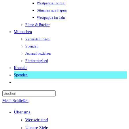
Westpapua Journal
Stimmen aus Papua
Westpapua im Jahr
Filme & Bücher
Mitmachen
Veranstaltungen
Spenden
Journal beziehen
Fördermitglied
Kontakt
Spenden
Website-
Suche
Press
umschalten
Escape
Menü
Schließen
to
Über uns
close
Wer wir sind
the
Unsere Ziele