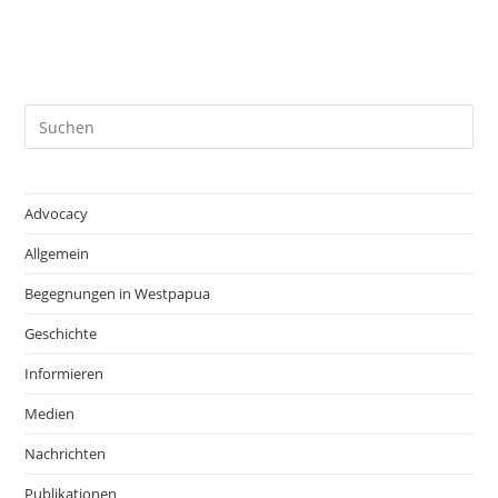
Pre
Es
to
clo
Advocacy
the
Allgemein
sea
pan
Begegnungen in Westpapua
Geschichte
Informieren
Medien
Nachrichten
Publikationen