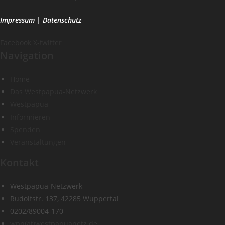
Impressum
|
Datenschutz
Facebook
X-twitter
Navigation
Home
Das Westpapua-Netzwerk
Westpapua
Informieren
Spenden
Veranstaltungen
Kontakt
Westpapua-Netzwerk
Rudolfstr. 137, 42285 Wuppertal
0202/89004-170
wpn(at)westpapuanetz.de