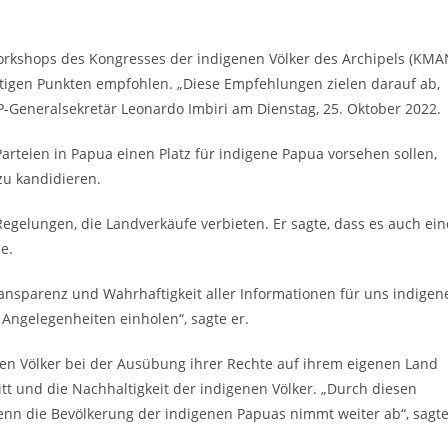
orkshops des Kongresses der indigenen Völker des Archipels (KMA
ichtigen Punkten empfohlen. „Diese Empfehlungen zielen darauf ab,
AP-Generalsekretär Leonardo Imbiri am Dienstag, 25. Oktober 2022.
Parteien in Papua einen Platz für indigene Papua vorsehen sollen,
u kandidieren.
egelungen, die Landverkäufe verbieten. Er sagte, dass es auch ein
e.
ansparenz und Wahrhaftigkeit aller Informationen für uns indigen
Angelegenheiten einholen“, sagte er.
en Völker bei der Ausübung ihrer Rechte auf ihrem eigenen Land
tt und die Nachhaltigkeit der indigenen Völker. „Durch diesen
Denn die Bevölkerung der indigenen Papuas nimmt weiter ab“, sagt