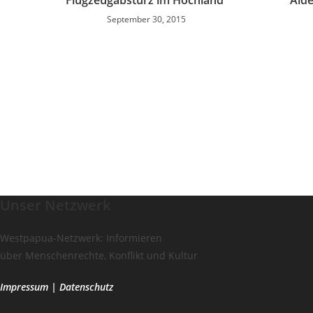
Flugzeugabsturz im Hochland
Aid
September 30, 2015
Unser Netzwerk
Westpapua-Netzwerk: Informieren
über Menschenrechte, Konflikt und Kultur
Impressum
|
Datenschutz