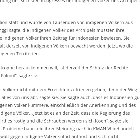
ffnung des sechsten Kongresses der indigenen Völker des Archipels
ion statt und wurde von Tausenden von indigenen Völkern aus
gi sagte, die indigenen Völker des Archipels müssten ihre
e indigenen Völker ihren Beitrag für Indonesien bewiesen. Sie
falt derzeit von indigenen Völkern bewacht werden. Jetzt, wo die
digenen Territorien.
strophe herauskommen will, ist derzeit der Schutz der Rechte
Palmöl“, sagte sie.
en Völker nicht mit dem Erreichten zufrieden geben, denn der Weg
alles von uns ab“, sagte sie. Sie sagte auch, dass es Indonesien gu
digenen Völker kümmere, einschließlich der Anerkennung und des
gene Völker. „Jetzt ist es an der Zeit, dass die Regierung das
ird es rostig und die Schrauben werden sich lösen“, sagte sie.
che Probleme habe, die ihrer Meinung nach in KMAN VI behandelt
alt gegen indigene Völker sofort aufhört und sich nicht