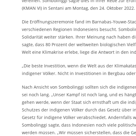
vereinen. Sombolinggi sagte dies in ihrer Rede zur Erö
(KMAN VI) in Sentani am Montag, den 24. Oktober 2022.
Die Eröffnungszeremonie fand im Barnabas-Youwe-Stad
verschiedenen Regionen Indonesiens besucht. Somboling
Solidarität weiter stärken. Ihrer Meinung nach haben di
sagte, dass 80 Prozent der weltweiten biologischen Viel
Welt eine Klimakrise erlebe, liege die Antwort in den in
„Die beste Investition, wenn die Welt aus der Klimakata
indigener Völker. Nicht in Investitionen in Bergbau oder 
Nach Ansicht von Sombolinggi sollten sich die indigen
sei noch lang. „Unser Kampf ist noch lang, und es hängt 
gehen werde, wenn der Staat sich ernsthaft um die in
Schutzes der indigenen Völker durch das Gesetz über indi
Gesetz für indigene Völker verabschiedet. Andernfalls w
Sombolinggi sagte, dass Indonesien noch viele politis
werden müssen. „Wir müssen sicherstellen, dass die Gew