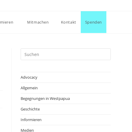
Website-
rmieren
Mitmachen
Kontakt
Spenden
Suche
Press
Escape
umschalte
to
close
Advocacy
the
Allgemein
search
panel.
Begegnungen in Westpapua
Geschichte
Informieren
Medien