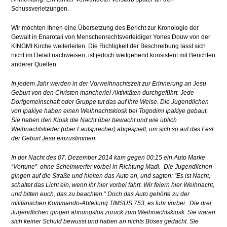
Schussverletzungen.
Wir möchten Ihnen eine Übersetzung des Bericht zur Kronologie der
Gewalt in Enarotali von Menschenrechtsverteidiger Yones Douw von der
KINGMI Kirche weiterleiten. Die Richtigkeit der Beschreibung lässt sich
nicht im Detail nachweisen, ist jedoch weitgehend konsistent mit Berichten
anderer Quellen.
In jedem Jahr werden in der Vorweihnachtszeit zur Erinnerung an Jesu
Geburt von den Christen mancherlei Aktivitäten durchgeführt. Jede
Dorfgemeinschaft oder Gruppe tut das auf ihre Weise. Die Jugendlichen
von Ipakiye haben einen Weihnachtskiosk bei Togodimi Ipakiye gebaut.
Sie haben den Kiosk die Nacht über bewacht und wie üblich
Weihnachtslieder (über Lautsprecher) abgespielt, um sich so auf das Fest
der Geburt Jesu einzustimmen.
In der Nacht des 07. Dezember 2014 kam gegen 00:15 ein Auto Marke
“Vortune” ohne Scheinwerfer vorbei in Richtung Madi. Die Jugendlichen
gingen auf die Straße und hielten das Auto an, und sagten: “Es ist Nacht,
schaltet das Licht ein, wenn ihr hier vorbei fahrt. Wir feiern hier Weihnacht,
und bitten euch, das zu beachten.” Doch das Auto gehörte zu der
militärischen Kommando-Abteilung TIMSUS 753, es fuhr vorbei. Die drei
Jugendlichen gingen ahnungslos zurück zum Weihnachtskiosk. Sie waren
sich keiner Schuld bewusst und haben an nichts Böses gedacht. Sie