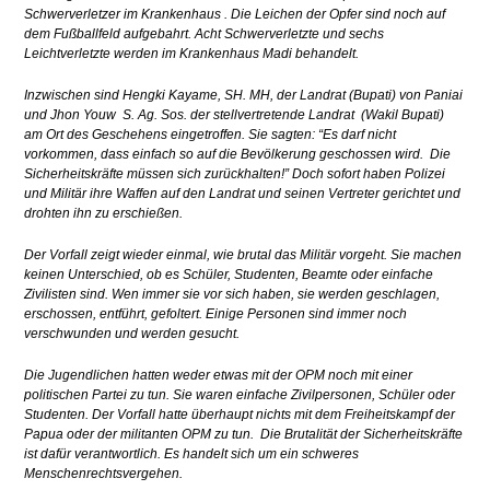
Schwerverletzer im Krankenhaus . Die Leichen der Opfer sind noch auf
dem Fußballfeld aufgebahrt. Acht Schwerverletzte und sechs
Leichtverletzte werden im Krankenhaus Madi behandelt.
Inzwischen sind Hengki Kayame, SH. MH, der Landrat (Bupati) von Paniai
und Jhon Youw S. Ag. Sos. der stellvertretende Landrat (Wakil Bupati)
am Ort des Geschehens eingetroffen. Sie sagten: “Es darf nicht
vorkommen, dass einfach so auf die Bevölkerung geschossen wird. Die
Sicherheitskräfte müssen sich zurückhalten!” Doch sofort haben Polizei
und Militär ihre Waffen auf den Landrat und seinen Vertreter gerichtet und
drohten ihn zu erschießen.
Der Vorfall zeigt wieder einmal, wie brutal das Militär vorgeht. Sie machen
keinen Unterschied, ob es Schüler, Studenten, Beamte oder einfache
Zivilisten sind. Wen immer sie vor sich haben, sie werden geschlagen,
erschossen, entführt, gefoltert. Einige Personen sind immer noch
verschwunden und werden gesucht.
Die Jugendlichen hatten weder etwas mit der OPM noch mit einer
politischen Partei zu tun. Sie waren einfache Zivilpersonen, Schüler oder
Studenten. Der Vorfall hatte überhaupt nichts mit dem Freiheitskampf der
Papua oder der militanten OPM zu tun. Die Brutalität der Sicherheitskräfte
ist dafür verantwortlich. Es handelt sich um ein schweres
Menschenrechtsvergehen.