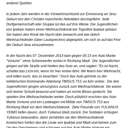
anderer Quellen.
In jedem Jahr werden in der Vorweihnachtszeit zur Erinnerung an Jesu
Geburt von den Christen mancherlei Aktivitäten durchgeführt. Jede
Dorfgemeinschaft oder Gruppe tut das auf ihre Weise. Die Jugendlichen
von Ipakiye haben einen Weihnachtskiosk bei Togodimi Ipakiye gebaut.
Sie haben den Kiosk die Nacht über bewacht und wie üblich
Weihnachtslieder (über Lautsprecher) abgespielt, um sich so auf das Fest
der Geburt Jesu einzustimmen.
In der Nacht des 07. Dezember 2014 kam gegen 00:15 ein Auto Marke
“Vortune” ohne Scheinwerfer vorbei in Richtung Madi. Die Jugendlichen
gingen auf die Straße und hielten das Auto an, und sagten: “Es ist Nacht,
schaltet das Licht ein, wenn ihr hier vorbei fahrt. Wir feiern hier Weihnacht,
und bitten euch, das zu beachten.” Doch das Auto gehörte zu der
militärischen Kommando-Abteilung TIMSUS 753, es fuhr vorbei. Die drei
Jugendlichen gingen ahnungslos zurück zum Weihnachtskiosk. Sie waren
sich keiner Schuld bewusst und haben an nichts Böses gedacht. Sie
spielten ihre Weihnachtslieder weiter. Doch plötzlich erschien das Auto
Marke Vortune und ein Lastwagen mit Militär von TIMSUS 753 aus
Richtung Madi vor dem Weihanchtskiosk. Zwei Freunde von YULIANUS
YEIMO liefen davon, doch Yulianus blieb zurück. Die Soldaten schlugen
Yulianus bewusstlos, dann zerstörten sie den Weihnachtskiosk.
Inzwischen hörten das die Leute von Ipakiye und Madi und kamen zum
Ort des Geschehens und schlugen auf das Auto Marke Vortune ein.