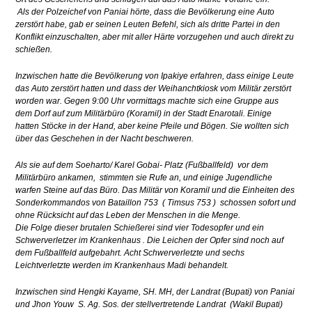
Als der Polzeichef von Paniai hörte, dass die Bevölkerung eine Auto
zerstört habe, gab er seinen Leuten Befehl, sich als dritte Partei in den
Konflikt einzuschalten, aber mit aller Härte vorzugehen und auch direkt zu
schießen.
Inzwischen hatte die Bevölkerung von Ipakiye erfahren, dass einige Leute
das Auto zerstört hatten und dass der Weihanchtkiosk vom Militär zerstört
worden war. Gegen 9:00 Uhr vormittags machte sich eine Gruppe aus
dem Dorf auf zum Militärbüro (Koramil) in der Stadt Enarotali. Einige
hatten Stöcke in der Hand, aber keine Pfeile und Bögen. Sie wollten sich
über das Geschehen in der Nacht beschweren.
Als sie auf dem Soeharto/ Karel Gobai- Platz (Fußballfeld) vor dem
Militärbüro ankamen, stimmten sie Rufe an, und einige Jugendliche
warfen Steine auf das Büro. Das Militär von Koramil und die Einheiten des
Sonderkommandos von Bataillon 753 ( Timsus 753 ) schossen sofort und
ohne Rücksicht auf das Leben der Menschen in die Menge.
Die Folge dieser brutalen Schießerei sind vier Todesopfer und ein
Schwerverletzer im Krankenhaus . Die Leichen der Opfer sind noch auf
dem Fußballfeld aufgebahrt. Acht Schwerverletzte und sechs
Leichtverletzte werden im Krankenhaus Madi behandelt.
Inzwischen sind Hengki Kayame, SH. MH, der Landrat (Bupati) von Paniai
und Jhon Youw S. Ag. Sos. der stellvertretende Landrat (Wakil Bupati)