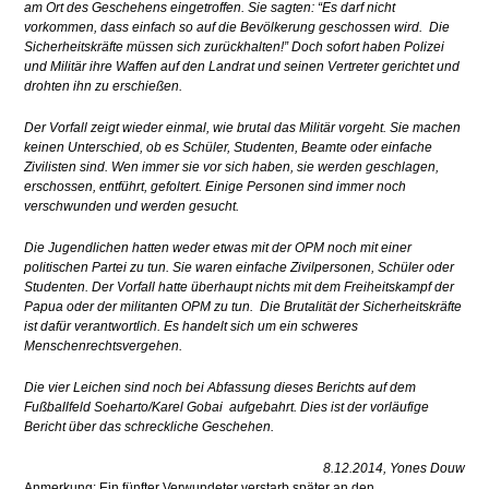
am Ort des Geschehens eingetroffen. Sie sagten: “Es darf nicht
vorkommen, dass einfach so auf die Bevölkerung geschossen wird. Die
Sicherheitskräfte müssen sich zurückhalten!” Doch sofort haben Polizei
und Militär ihre Waffen auf den Landrat und seinen Vertreter gerichtet und
drohten ihn zu erschießen.
Der Vorfall zeigt wieder einmal, wie brutal das Militär vorgeht. Sie machen
keinen Unterschied, ob es Schüler, Studenten, Beamte oder einfache
Zivilisten sind. Wen immer sie vor sich haben, sie werden geschlagen,
erschossen, entführt, gefoltert. Einige Personen sind immer noch
verschwunden und werden gesucht.
Die Jugendlichen hatten weder etwas mit der OPM noch mit einer
politischen Partei zu tun. Sie waren einfache Zivilpersonen, Schüler oder
Studenten. Der Vorfall hatte überhaupt nichts mit dem Freiheitskampf der
Papua oder der militanten OPM zu tun. Die Brutalität der Sicherheitskräfte
ist dafür verantwortlich. Es handelt sich um ein schweres
Menschenrechtsvergehen.
Die vier Leichen sind noch bei Abfassung dieses Berichts auf dem
Fußballfeld Soeharto/Karel Gobai aufgebahrt. Dies ist der vorläufige
Bericht über das schreckliche Geschehen.
8.12.2014, Yones Douw
Anmerkung: Ein fünfter Verwundeter verstarb später an den