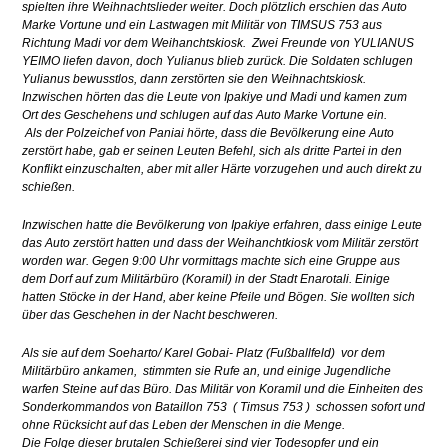
spielten ihre Weihnachtslieder weiter. Doch plötzlich erschien das Auto
Marke Vortune und ein Lastwagen mit Militär von TIMSUS 753 aus
Richtung Madi vor dem Weihanchtskiosk. Zwei Freunde von YULIANUS
YEIMO liefen davon, doch Yulianus blieb zurück. Die Soldaten schlugen
Yulianus bewusstlos, dann zerstörten sie den Weihnachtskiosk.
Inzwischen hörten das die Leute von Ipakiye und Madi und kamen zum
Ort des Geschehens und schlugen auf das Auto Marke Vortune ein.
Als der Polzeichef von Paniai hörte, dass die Bevölkerung eine Auto
zerstört habe, gab er seinen Leuten Befehl, sich als dritte Partei in den
Konflikt einzuschalten, aber mit aller Härte vorzugehen und auch direkt zu
schießen.
Inzwischen hatte die Bevölkerung von Ipakiye erfahren, dass einige Leute
das Auto zerstört hatten und dass der Weihanchtkiosk vom Militär zerstört
worden war. Gegen 9:00 Uhr vormittags machte sich eine Gruppe aus
dem Dorf auf zum Militärbüro (Koramil) in der Stadt Enarotali. Einige
hatten Stöcke in der Hand, aber keine Pfeile und Bögen. Sie wollten sich
über das Geschehen in der Nacht beschweren.
Als sie auf dem Soeharto/ Karel Gobai- Platz (Fußballfeld) vor dem
Militärbüro ankamen, stimmten sie Rufe an, und einige Jugendliche
warfen Steine auf das Büro. Das Militär von Koramil und die Einheiten des
Sonderkommandos von Bataillon 753 ( Timsus 753 ) schossen sofort und
ohne Rücksicht auf das Leben der Menschen in die Menge.
Die Folge dieser brutalen Schießerei sind vier Todesopfer und ein