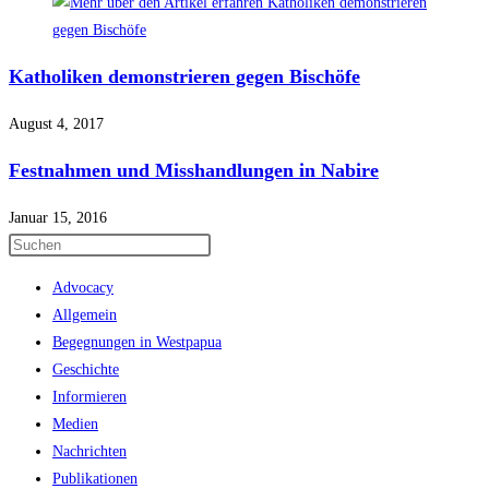
Katholiken demonstrieren gegen Bischöfe
August 4, 2017
Festnahmen und Misshandlungen in Nabire
Januar 15, 2016
Press
Escape
Advocacy
to
Allgemein
close
Begegnungen in Westpapua
the
Geschichte
search
Informieren
panel.
Medien
Nachrichten
Publikationen