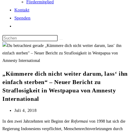
Fördermitglied
Kontakt
Spenden
Website-
Suche
Diese
umschalten
Website
durchsuchen
„Kümmere dich nicht weiter darum, lass‘ ihn
einfach sterben“ – Neuer Bericht zu
Straflosigkeit in Westpapua von Amnesty
International
Beitrag
Juli 4, 2018
veröffentlicht:
In den zwei Jahrzehnten seit Beginn der
Reformasi
von 1998 hat sich die
Regierung Indonesiens verpflichtet, Menschenrechtsverletzungen durch