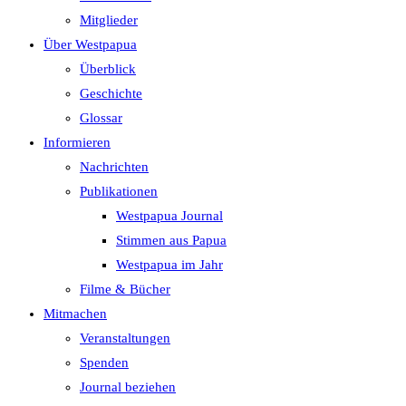
search
Mitglieder
panel.
Über Westpapua
Überblick
Geschichte
Glossar
Informieren
Nachrichten
Publikationen
Westpapua Journal
Stimmen aus Papua
Westpapua im Jahr
Filme & Bücher
Mitmachen
Veranstaltungen
Spenden
Journal beziehen