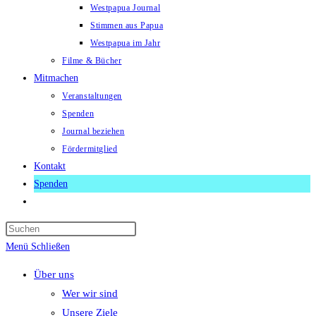
Westpapua Journal
Stimmen aus Papua
Westpapua im Jahr
Filme & Bücher
Mitmachen
Veranstaltungen
Spenden
Journal beziehen
Fördermitglied
Kontakt
Spenden
Website-
Suche
Press
umschalten
Escape
Menü
Schließen
to
Über uns
close
Wer wir sind
the
Unsere Ziele