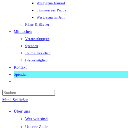
Westpapua Journal
Stimmen aus Papua
Westpapua im Jahr
Filme & Bücher
Mitmachen
Veranstaltungen
Spenden
Journal beziehen
Fördermitglied
Kontakt
Spenden
Website-
Suche
Press
umschalten
Escape
Menü
Schließen
to
Über uns
close
Wer wir sind
the
Unsere Ziele