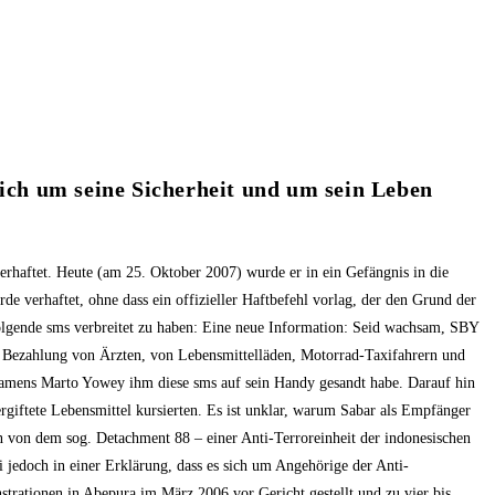
ich um seine Sicherheit und um sein Leben
erhaftet. Heute (am 25. Oktober 2007) wurde er in ein Gefängnis in die
e verhaftet, ohne dass ein offizieller Haftbefehl vorlag, der den Grund der
olgende sms verbreitet zu haben: Eine neue Information: Seid wachsam, SBY
, Bezahlung von Ärzten, von Lebensmittelläden, Motorrad-Taxifahrern und
n namens Marto Yowey ihm diese sms auf sein Handy gesandt habe. Darauf hin
vergiftete Lebensmittel kursierten. Es ist unklar, warum Sabar als Empfänger
 von dem sog. Detachment 88 – einer Anti-Terroreinheit der indonesischen
i jedoch in einer Erklärung, dass es sich um Angehörige der Anti-
trationen in Abepura im März 2006 vor Gericht gestellt und zu vier bis