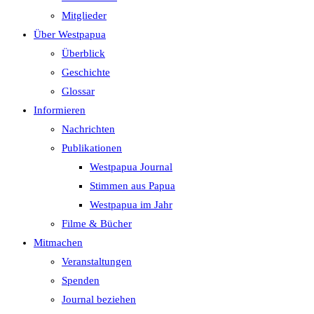
search
Mitglieder
panel.
Über Westpapua
Überblick
Geschichte
Glossar
Informieren
Nachrichten
Publikationen
Westpapua Journal
Stimmen aus Papua
Westpapua im Jahr
Filme & Bücher
Mitmachen
Veranstaltungen
Spenden
Journal beziehen