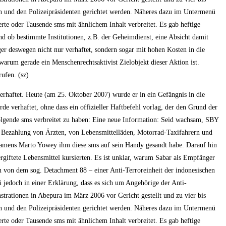
ten und den Polizeipräsidenten gerichtet werden. Näheres dazu im Untermenü
te oder Tausende sms mit ähnlichem Inhalt verbreitet. Es gab heftige
d ob bestimmte Institutionen, z.B. der Geheimdienst, eine Absicht damit
ger deswegen nicht nur verhaftet, sondern sogar mit hohen Kosten in die
warum gerade ein Menschenrechtsaktivist Zielobjekt dieser Aktion ist.
ufen. (sz)
erhaftet. Heute (am 25. Oktober 2007) wurde er in ein Gefängnis in die
e verhaftet, ohne dass ein offizieller Haftbefehl vorlag, der den Grund der
olgende sms verbreitet zu haben: Eine neue Information: Seid wachsam, SBY
, Bezahlung von Ärzten, von Lebensmittelläden, Motorrad-Taxifahrern und
n namens Marto Yowey ihm diese sms auf sein Handy gesandt habe. Darauf hin
vergiftete Lebensmittel kursierten. Es ist unklar, warum Sabar als Empfänger
 von dem sog. Detachment 88 – einer Anti-Terroreinheit der indonesischen
i jedoch in einer Erklärung, dass es sich um Angehörige der Anti-
trationen in Abepura im März 2006 vor Gericht gestellt und zu vier bis
ten und den Polizeipräsidenten gerichtet werden. Näheres dazu im Untermenü
te oder Tausende sms mit ähnlichem Inhalt verbreitet. Es gab heftige