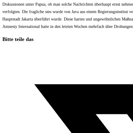
Diskussionen unter Papua, ob man solche Nachrichten überhaupt ernst nehmen 
verfolgten. Die fragliche sms wurde von Java aus einem Regierungsinstitut ve
Hauptstadt Jakarta überführt wurde. Diese harten und ungewöhnlichen Maßnahm
Amnesty International hatte in den letzten Wochen mehrfach über Drohungen 
Diesen
Bitte teile das
Inhalt
Öffnet
teilen
in
einem
neuen
Fenster