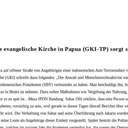
e evangelische Kirche in Papua (GKI-TP) sorgt s
 auf offener Straße von Angehörigen einer indonesischen Anti-Terroreinheit v
he (GKI) schreibt dazu folgendes: „Der Anwalt und Menschenrechtsaktivist wurd
 indonesischen Präsidenten (SBY) verleumdet zu haben. Man beschuldigt ihn, f
ätze in Besitz zu nehmen. Dazu sollen Maßnahmen wie Vergiftung der Nahrung
 bevor es zu spät ist…Maya IPDN Bandung. Sabar Olif erklärte, dass eine Perso
gebeten, vorsichtig zu sein, weil gerade in diesen Tagen überall Berichte über 
cht wird. Die Verhaftung von Sabar und seine Überführung nach Jakarta wurden
ine Leute als Angehörige dieser Einheit vorgestellt. Später bestritt die Polize
m, welches im vorigen Jahr die Studenten verteidigt hat, die wegen der Demons