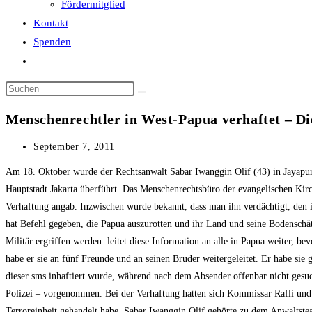
Fördermitglied
Kontakt
Spenden
Website-
Suche
Diese
umschalten
Website
Menschenrechtler in West-Papua verhaftet – Di
durchsuchen
Beitrag
September 7, 2011
veröffentlicht:
Am 18. Oktober wurde der Rechtsanwalt Sabar Iwanggin Olif (43) in Jayapura
Hauptstadt Jakarta überführt. Das Menschenrechtsbüro der evangelischen Kirc
Verhaftung angab. Inzwischen wurde bekannt, dass man ihn verdächtigt, den
hat Befehl gegeben, die Papua auszurotten und ihr Land und seine Bodensch
Militär ergriffen werden. leitet diese Information an alle in Papua weiter,
habe er sie an fünf Freunde und an seinen Bruder weitergeleitet. Er habe sie 
dieser sms inhaftiert wurde, während nach dem Absender offenbar nicht gesu
Polizei – vorgenommen. Bei der Verhaftung hatten sich Kommissar Rafli und se
Terroreinheit gehandelt habe. Sabar Iwanggin Olif gehörte zu dem Anwaltstea