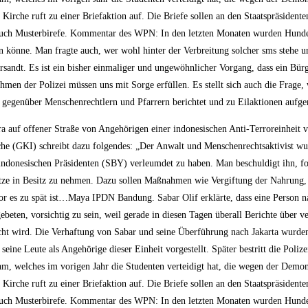
Kirche ruft zu einer Briefaktion auf. Die Briefe sollen an den Staatspräsiden
h auch Musterbirefe. Kommentar des WPN: In den letzten Monaten wurden Hunder
könne. Man fragte auch, wer wohl hinter der Verbreitung solcher sms stehe un
rsandt. Es ist ein bisher einmaliger und ungewöhnlicher Vorgang, dass ein Bür
en der Polizei müssen uns mit Sorge erfüllen. Es stellt sich auch die Frage, 
gegenüber Menschenrechtlern und Pfarrern berichtet und zu Eilaktionen aufger
 auf offener Straße von Angehörigen einer indonesischen Anti-Terroreinheit v
he (GKI) schreibt dazu folgendes: „Der Anwalt und Menschenrechtsaktivist wurd
 indonesischen Präsidenten (SBY) verleumdet zu haben. Man beschuldigt ihn, f
ätze in Besitz zu nehmen. Dazu sollen Maßnahmen wie Vergiftung der Nahrung
 bevor es zu spät ist…Maya IPDN Bandung. Sabar Olif erklärte, dass eine Perso
gebeten, vorsichtig zu sein, weil gerade in diesen Tagen überall Berichte über 
cht wird. Die Verhaftung von Sabar und seine Überführung nach Jakarta wurden
ine Leute als Angehörige dieser Einheit vorgestellt. Später bestritt die Polize
m, welches im vorigen Jahr die Studenten verteidigt hat, die wegen der Demons
Kirche ruft zu einer Briefaktion auf. Die Briefe sollen an den Staatspräsiden
h auch Musterbirefe. Kommentar des WPN: In den letzten Monaten wurden Hunder