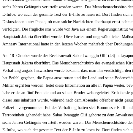
sechs Jahren Gefängnis verurteilt worden waren. Das Menschenrechtsbüro der 
E-Infos, wo auch der gesamte Text der E-Info zu lesen ist. Dort finden sic
Diskussionen unter Papua, ob man solche Nachrichten überhaupt ernst nehmen 
verfolgten. Die fragliche sms wurde von Java aus einem Regierungsinstitut ve
Hauptstadt Jakarta überführt wurde. Diese harten und ungewöhnlichen Maßnahm
Amnesty International hatte in den letzten Wochen mehrfach über Drohungen 
Am 18. Oktober wurde der Rechtsanwalt Sabar Iwanggin Olif (43) in Jayapura
Hauptstadt Jakarta überführt. Das Menschenrechtsbüro der evangelischen Kirc
Verhaftung angab. Inzwischen wurde bekannt, dass man ihn verdächtigt, den
hat Befehl gegeben, die Papua auszurotten und ihr Land und seine Bodensch
Militär ergriffen werden. leitet diese Information an alle in Papua weiter,
habe er sie an fünf Freunde und an seinen Bruder weitergeleitet. Er habe sie 
dieser sms inhaftiert wurde, während nach dem Absender offenbar nicht gesu
Polizei – vorgenommen. Bei der Verhaftung hatten sich Kommissar Rafli und se
Terroreinheit gehandelt habe. Sabar Iwanggin Olif gehörte zu dem Anwaltstea
sechs Jahren Gefängnis verurteilt worden waren. Das Menschenrechtsbüro der 
E-Infos, wo auch der gesamte Text der E-Info zu lesen ist. Dort finden sic