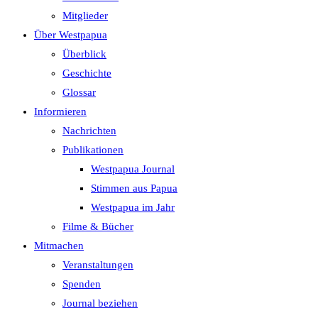
search
Mitglieder
panel.
Über Westpapua
Überblick
Geschichte
Glossar
Informieren
Nachrichten
Publikationen
Westpapua Journal
Stimmen aus Papua
Westpapua im Jahr
Filme & Bücher
Mitmachen
Veranstaltungen
Spenden
Journal beziehen