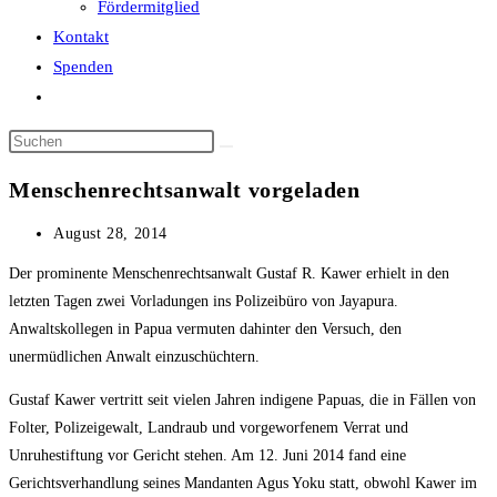
Fördermitglied
Kontakt
Spenden
Website-
Suche
Diese
umschalten
Website
Menschenrechtsanwalt vorgeladen
durchsuchen
Beitrag
August 28, 2014
veröffentlicht:
Der prominente Menschenrechtsanwalt Gustaf R. Kawer erhielt in den
letzten Tagen zwei Vorladungen ins Polizeibüro von Jayapura.
Anwaltskollegen in Papua vermuten dahinter den Versuch, den
unermüdlichen Anwalt einzuschüchtern.
Gustaf Kawer vertritt seit vielen Jahren indigene Papuas, die in Fällen von
Folter, Polizeigewalt, Landraub und vorgeworfenem Verrat und
Unruhestiftung vor Gericht stehen. Am 12. Juni 2014 fand eine
Gerichtsverhandlung seines Mandanten Agus Yoku statt, obwohl Kawer im