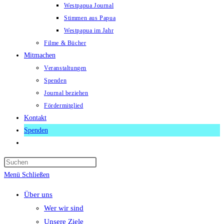
Westpapua Journal
Stimmen aus Papua
Westpapua im Jahr
Filme & Bücher
Mitmachen
Veranstaltungen
Spenden
Journal beziehen
Fördermitglied
Kontakt
Spenden
Website-
Suche
Press
umschalten
Escape
Menü
Schließen
to
Über uns
close
Wer wir sind
the
Unsere Ziele