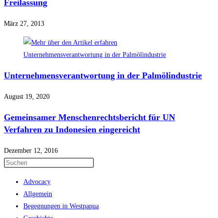
Freilassung
März 27, 2013
Unternehmensverantwortung in der Palmölindustrie
August 19, 2020
Gemeinsamer Menschenrechtsbericht für UN
Verfahren zu Indonesien eingereicht
Dezember 12, 2016
Press
Escape
Advocacy
to
Allgemein
close
Begegnungen in Westpapua
the