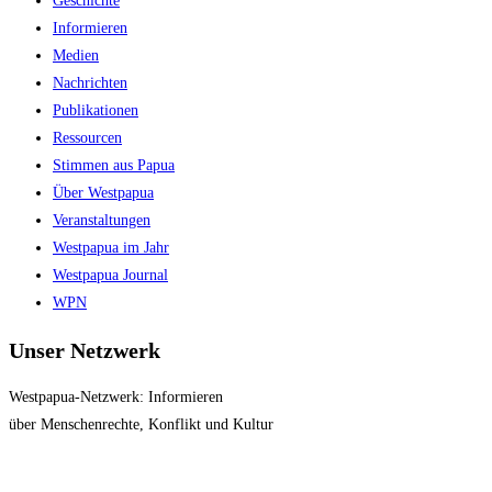
Geschichte
search
Informieren
panel.
Medien
Nachrichten
Publikationen
Ressourcen
Stimmen aus Papua
Über Westpapua
Veranstaltungen
Westpapua im Jahr
Westpapua Journal
WPN
Unser Netzwerk
Westpapua-Netzwerk: Informieren
über Menschenrechte, Konflikt und Kultur
Impressum
|
Datenschutz