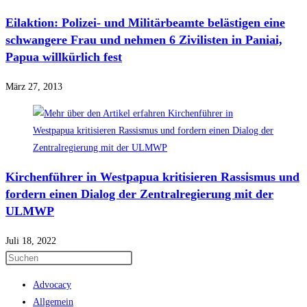
Eilaktion: Polizei- und Militärbeamte belästigen eine
schwangere Frau und nehmen 6 Zivilisten in Paniai,
Papua willkürlich fest
März 27, 2013
Kirchenführer in Westpapua kritisieren Rassismus und
fordern einen Dialog der Zentralregierung mit der
ULMWP
Juli 18, 2022
Press
Escape
Advocacy
to
Allgemein