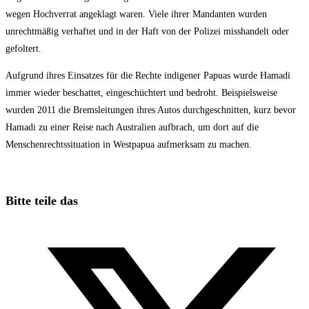
wegen Hochverrat angeklagt waren. Viele ihrer Mandanten wurden
unrechtmäßig verhaftet und in der Haft von der Polizei misshandelt oder
gefoltert.
Aufgrund ihres Einsatzes für die Rechte indigener Papuas wurde Hamadi
immer wieder beschattet, eingeschüchtert und bedroht. Beispielsweise
wurden 2011 die Bremsleitungen ihres Autos durchgeschnitten, kurz bevor
Hamadi zu einer Reise nach Australien aufbrach, um dort auf die
Menschenrechtssituation in Westpapua aufmerksam zu machen.
Diesen
Bitte teile das
Inhalt
Öffnet
teilen
in
einem
neuen
Fenster