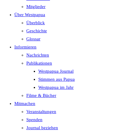
search
Mitglieder
panel.
Über Westpapua
Überblick
Geschichte
Glossar
Informieren
Nachrichten
Publikationen
Westpapua Journal
Stimmen aus Papua
Westpapua im Jahr
Filme & Bücher
Mitmachen
Veranstaltungen
Spenden
Journal beziehen