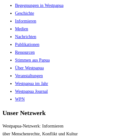
close
Begegnungen in Westpapua
the
Geschichte
search
Informieren
panel.
Medien
Nachrichten
Publikationen
Ressourcen
Stimmen aus Papua
Über Westpapua
Veranstaltungen
Westpapua im Jahr
Westpapua Journal
WPN
Unser Netzwerk
Westpapua-Netzwerk: Informieren
über Menschenrechte, Konflikt und Kultur