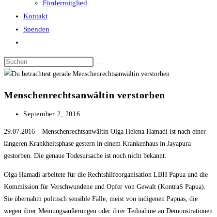
Fördermitglied
Kontakt
Spenden
Website-
Suche
Diese
umschalten
Website
durchsuchen
Menschenrechtsanwältin verstorben
Beitrag
September 2, 2016
veröffentlicht:
29.07.2016 – Menschenrechtsanwältin Olga Helena Hamadi ist nach einer
längeren Krankheitsphase gestern in einem Krankenhaus in Jayapura
gestorben. Die genaue Todesursache ist noch nicht bekannt.
Olga Hamadi arbeitete für die Rechtshilfeorganisation LBH Papua und die
Kommission für Verschwundene und Opfer von Gewalt (KontraS Papua).
Sie übernahm politisch sensible Fälle, meist von indigenen Papuas, die
wegen ihrer Meinungsäußerungen oder ihrer Teilnahme an Demonstrationen