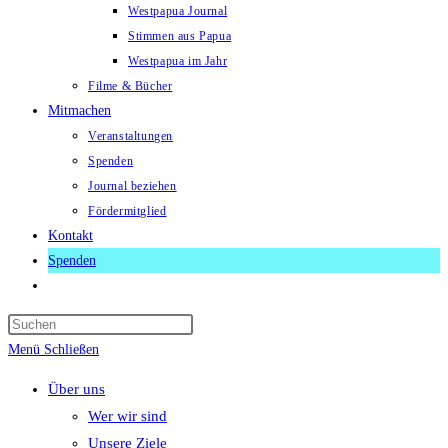
Westpapua Journal
Stimmen aus Papua
Westpapua im Jahr
Filme & Bücher
Mitmachen
Veranstaltungen
Spenden
Journal beziehen
Fördermitglied
Kontakt
Spenden
Website-
Suche
Press
umschalten
Escape
Menü
Schließen
to
Über uns
close
Wer wir sind
the
Unsere Ziele