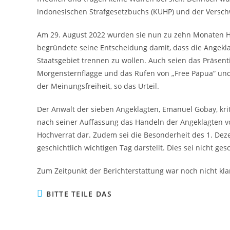
indonesischen Strafgesetzbuchs (KUHP) und der Versch
Am 29. August 2022 wurden sie nun zu zehn Monaten Haf
begründete seine Entscheidung damit, dass die Angekl
Staatsgebiet trennen zu wollen. Auch seien das Präsen
Morgensternflagge und das Rufen von „Free Papua“ und „
der Meinungsfreiheit, so das Urteil.
Der Anwalt der sieben Angeklagten, Emanuel Gobay, kriti
nach seiner Auffassung das Handeln der Angeklagten v
Hochverrat dar. Zudem sei die Besonderheit des 1. Dez
geschichtlich wichtigen Tag darstellt. Dies sei nicht ge
Zum Zeitpunkt der Berichterstattung war noch nicht kl
BITTE TEILE DAS