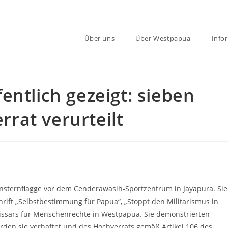
Über uns
Über Westpapua
Info
entlich gezeigt: sieben
rat verurteilt
sternflagge vor dem Cenderawasih-Sportzentrum in Jayapura. Sie
ift „Selbstbestimmung für Papua“, „Stoppt den Militarismus in
sars für Menschenrechte in Westpapua. Sie demonstrierten
rden sie verhaftet und des Hochverrats gemäß Artikel 106 des