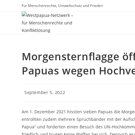
Für Menschenrechte, Umweltschutz und Frieden
Morgensternflagge öff
Papuas wegen Hochver
September 5, 2022
Am 1. Dezember 2021 hissten sieben Papuas die Morgen
entrollten zudem mehrere Spruchbänder mit der Aufschr
Papua“ und forderten einen Besuch des UN-Hochkommis
friedlich und trugen keine Waffen bei sich. Dennoch wu