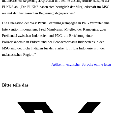
indonesischen Regierung absprechen und lehnte das angeführte Beispiel der
FLKNS ab. „Die FLKNS haben sich bezüglich der Mitgliedschaft im MSG
nie mit der französischen Regierung abgesprochen“
Die Delegation der West Papua Befreiungskampagne in PNG vermutet eine
Intervention Indonesiens. Fred Mambrasar, Mitglied der Kampagne: „der
Freihandel zwischen Indonesien und PNG, die Errichtung einer
Polizeiakademie in Fidschi und der Beobachterstatus Indonesiens in der
MSG sind deutliche Indizien für den starken Einfluss Indonesiens in der
melanesischen Region.“
Artikel in englischer Sprache online lesen
Diesen
Bitte teile das
Inhalt
Öffnet
teilen
in
einem