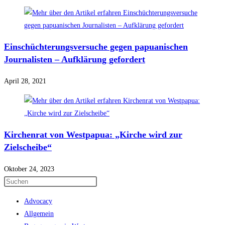
Einschüchterungsversuche gegen papuanischen
Journalisten – Aufklärung gefordert
April 28, 2021
Kirchenrat von Westpapua: „Kirche wird zur
Zielscheibe“
Oktober 24, 2023
Press
Escape
Advocacy
to
Allgemein
close