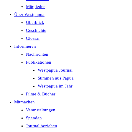
search
Mitglieder
panel.
Über Westpapua
Überblick
Geschichte
Glossar
Informieren
Nachrichten
Publikationen
Westpapua Journal
Stimmen aus Papua
Westpapua im Jahr
Filme & Bücher
Mitmachen
Veranstaltungen
Spenden
Journal beziehen