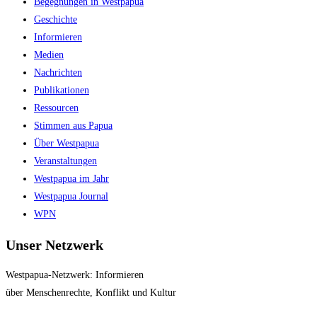
Begegnungen in Westpapua
the
Geschichte
search
Informieren
panel.
Medien
Nachrichten
Publikationen
Ressourcen
Stimmen aus Papua
Über Westpapua
Veranstaltungen
Westpapua im Jahr
Westpapua Journal
WPN
Unser Netzwerk
Westpapua-Netzwerk: Informieren
über Menschenrechte, Konflikt und Kultur