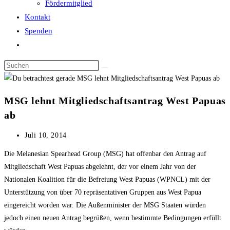
Fördermitglied
Kontakt
Spenden
Website-
Suche
Diese
umschalten
Website
durchsuchen
MSG lehnt Mitgliedschaftsantrag West Papuas
ab
Beitrag
Juli 10, 2014
veröffentlicht:
Die Melanesian Spearhead Group (MSG) hat offenbar den Antrag auf
Mitgliedschaft West Papuas abgelehnt, der vor einem Jahr von der
Nationalen Koalition für die Befreiung West Papuas (WPNCL) mit der
Unterstützung von über 70 repräsentativen Gruppen aus West Papua
eingereicht worden war. Die Außenminister der MSG Staaten würden
jedoch einen neuen Antrag begrüßen, wenn bestimmte Bedingungen erfüllt