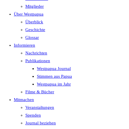
search
Mitglieder
panel.
Über Westpapua
Überblick
Geschichte
Glossar
Informieren
Nachrichten
Publikationen
Westpapua Journal
Stimmen aus Papua
Westpapua im Jahr
Filme & Bücher
Mitmachen
Veranstaltungen
Spenden
Journal beziehen