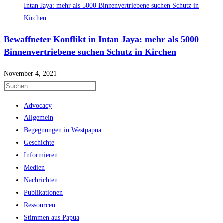
Bewaffneter Konflikt in Intan Jaya: mehr als 5000
Binnenvertriebene suchen Schutz in Kirchen
November 4, 2021
Press
Escape
Advocacy
to
Allgemein
close
Begegnungen in Westpapua
the
Geschichte
search
Informieren
panel.
Medien
Nachrichten
Publikationen
Ressourcen
Stimmen aus Papua