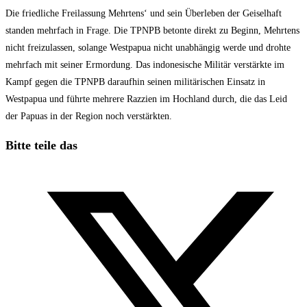
Die friedliche Freilassung Mehrtens‘ und sein Überleben der Geiselhaft
standen mehrfach in Frage. Die TPNPB betonte direkt zu Beginn, Mehrtens
nicht freizulassen, solange Westpapua nicht unabhängig werde und drohte
mehrfach mit seiner Ermordung. Das indonesische Militär verstärkte im
Kampf gegen die TPNPB daraufhin seinen militärischen Einsatz in
Westpapua und führte mehrere Razzien im Hochland durch, die das Leid
der Papuas in der Region noch verstärkten.
Diesen
Bitte teile das
Inhalt
Öffnet
teilen
in
einem
neuen
Fenster