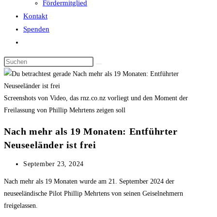
Fördermitglied
Kontakt
Spenden
Website-
Suche
Diese
umschalten
Website
durchsuchen
Screenshots von Video, das rnz.co.nz vorliegt und den Moment der
Freilassung von Phillip Mehrtens zeigen soll
Nach mehr als 19 Monaten: Entführter
Neuseeländer ist frei
Beitrag
September 23, 2024
veröffentlicht:
Nach mehr als 19 Monaten wurde am 21. September 2024 der
neuseeländische Pilot Phillip Mehrtens von seinen Geiselnehmern
freigelassen.