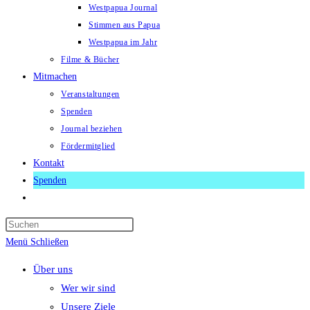
Westpapua Journal
Stimmen aus Papua
Westpapua im Jahr
Filme & Bücher
Mitmachen
Veranstaltungen
Spenden
Journal beziehen
Fördermitglied
Kontakt
Spenden
Website-
Suche
Press
umschalten
Escape
Menü
Schließen
to
Über uns
close
Wer wir sind
the
Unsere Ziele