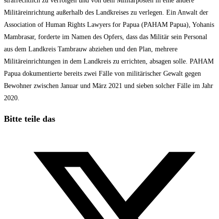
strafrechtlich zu verfolgen und von dem Militärposten in eine andere
Militäreinrichtung außerhalb des Landkreises zu verlegen. Ein Anwalt der
Association of Human Rights Lawyers for Papua (PAHAM Papua), Yohanis
Mambrasar, forderte im Namen des Opfers, dass das Militär sein Personal
aus dem Landkreis Tambrauw abziehen und den Plan, mehrere
Militäreinrichtungen in dem Landkreis zu errichten, absagen solle. PAHAM
Papua dokumentierte bereits zwei Fälle von militärischer Gewalt gegen
Bewohner zwischen Januar und März 2021 und sieben solcher Fälle im Jahr
2020.
Diesen
Bitte teile das
Inhalt
Öffnet
teilen
in
einem
neuen
Fenster