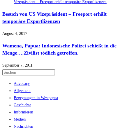
Besuch von US Vizepräsident – Freeport erhält
temporäre Exportlizenzen
August 4, 2017
Wamena, Papua: Indonesische Polizei schießt in die
Menge….Zivilist tödlich getroffen.
September 7, 2011
Press
Escape
Advocacy
to
Allgemein
close
Begegnungen in Westpapua
the
Geschichte
search
Informieren
panel.
Medien
Nachrichten