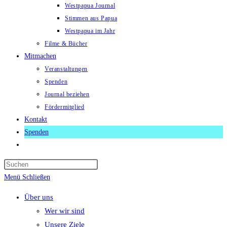
Westpapua Journal
Stimmen aus Papua
Westpapua im Jahr
Filme & Bücher
Mitmachen
Veranstaltungen
Spenden
Journal beziehen
Fördermitglied
Kontakt
Spenden
Website-
Suche
Press
umschalten
Escape
Menü
Schließen
to
Über uns
close
Wer wir sind
the
Unsere Ziele