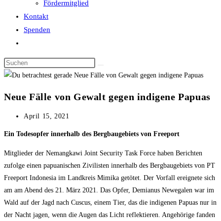
Fördermitglied
Kontakt
Spenden
Website-
Suche
Diese
umschalten
Website
durchsuchen
Neue Fälle von Gewalt gegen indigene Papuas
Beitrag
April 15, 2021
veröffentlicht:
Ein Todesopfer innerhalb des Bergbaugebiets von Freeport
Mitglieder der Nemangkawi Joint Security Task Force haben Berichten
zufolge einen papuanischen Zivilisten innerhalb des Bergbaugebiets von PT
Freeport Indonesia im Landkreis Mimika getötet. Der Vorfall ereignete sich
am am Abend des 21. März 2021. Das Opfer, Demianus Newegalen war im
Wald auf der Jagd nach Cuscus, einem Tier, das die indigenen Papuas nur in
der Nacht jagen, wenn die Augen das Licht reflektieren. Angehörige fanden