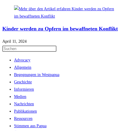
Kinder werden zu Opfern im bewaffneten Konflikt
April 11, 2024
Press
Escape
Advocacy
to
Allgemein
close
Begegnungen in Westpapua
the
Geschichte
search
Informieren
panel.
Medien
Nachrichten
Publikationen
Ressourcen
Stimmen aus Papua