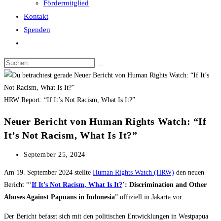
Fördermitglied
Kontakt
Spenden
Website-
Suche
Diese
umschalten
Website
durchsuchen
HRW Report: “If It’s Not Racism, What Is It?”
Neuer Bericht von Human Rights Watch: “If
It’s Not Racism, What Is It?”
Beitrag
September 25, 2024
veröffentlicht:
Am 19. September 2024 stellte
Human Rights Watch (HRW)
den neuen
Bericht “‘
If It’s Not Racism, What Is It?
’
: Discrimination and Other
Abuses Against Papuans in Indonesia
” offiziell in Jakarta vor.
Der Bericht befasst sich mit den politischen Entwicklungen in Westpapua