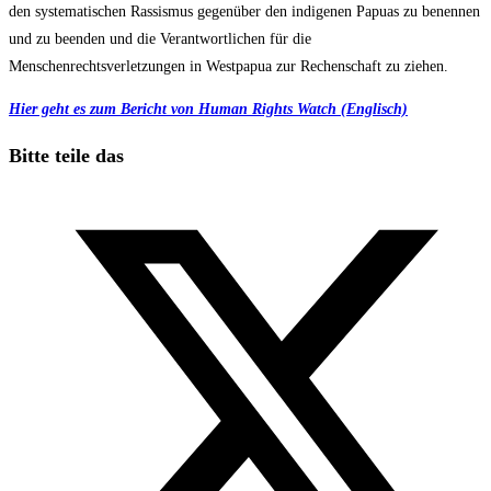
den systematischen Rassismus gegenüber den indigenen Papuas zu benennen
und zu beenden und die Verantwortlichen für die
Menschenrechtsverletzungen in Westpapua zur Rechenschaft zu ziehen.
Hier geht es zum Bericht von Human Rights Watch (Englisch)
Diesen
Bitte teile das
Inhalt
Öffnet
teilen
in
einem
neuen
Fenster