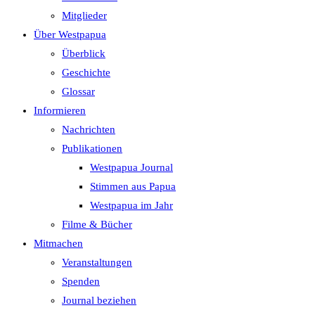
search
Mitglieder
panel.
Über Westpapua
Überblick
Geschichte
Glossar
Informieren
Nachrichten
Publikationen
Westpapua Journal
Stimmen aus Papua
Westpapua im Jahr
Filme & Bücher
Mitmachen
Veranstaltungen
Spenden
Journal beziehen