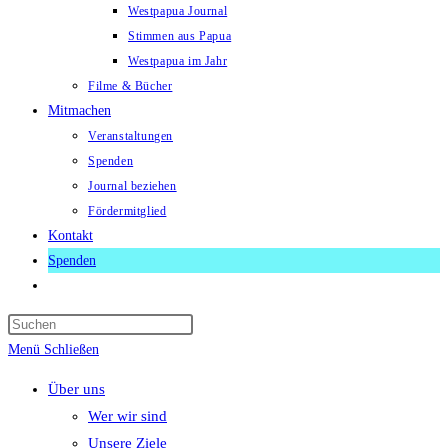
Westpapua Journal
Stimmen aus Papua
Westpapua im Jahr
Filme & Bücher
Mitmachen
Veranstaltungen
Spenden
Journal beziehen
Fördermitglied
Kontakt
Spenden
Website-
Suche
Press
umschalten
Escape
Menü
Schließen
to
Über uns
close
Wer wir sind
the
Unsere Ziele