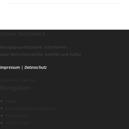
Unser Netzwerk
Westpapua-Netzwerk: Informieren
über Menschenrechte, Konflikt und Kultur
Impressum
|
Datenschutz
Facebook
X-twitter
Navigation
Home
Das Westpapua-Netzwerk
Westpapua
Informieren