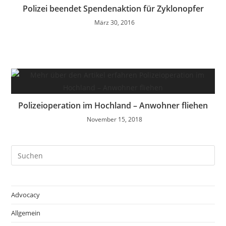
Polizei beendet Spendenaktion für Zyklonopfer
März 30, 2016
Polizeioperation im Hochland – Anwohner fliehen
November 15, 2018
Pre
Es
to
clo
Advocacy
the
Allgemein
sea