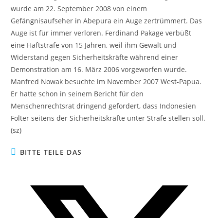
wurde am 22. September 2008 von einem
Gefängnisaufseher in Abepura ein Auge zertrümmert. Das
Auge ist für immer verloren. Ferdinand Pakage verbüßt
eine Haftstrafe von 15 Jahren, weil ihm Gewalt und
Widerstand gegen Sicherheitskräfte während einer
Demonstration am 16. März 2006 vorgeworfen wurde.
Manfred Nowak besuchte im November 2007 West-Papua.
Er hatte schon in seinem Bericht für den
Menschenrechtsrat dringend gefordert, dass Indonesien
Folter seitens der Sicherheitskräfte unter Strafe stellen soll.
(sz)
DIESEN
BITTE TEILE DAS
INHALT
TEILEN
Öffnet
in
einem
neuen