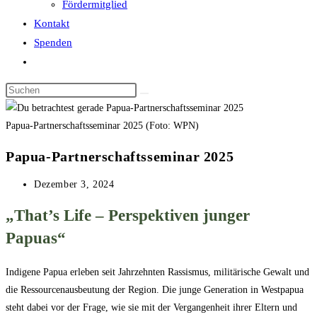
Fördermitglied
Kontakt
Spenden
Website-
Suche
Diese
umschalten
Website
durchsuchen
Papua-Partnerschaftsseminar 2025 (Foto: WPN)
Papua-Partnerschaftsseminar 2025
Beitrag
Dezember 3, 2024
veröffentlicht:
„That’s Life – Perspektiven junger
Papuas“
Indigene Papua erleben seit Jahrzehnten Rassismus, militärische Gewalt und
die Ressourcenausbeutung der Region. Die junge Generation in Westpapua
steht dabei vor der Frage, wie sie mit der Vergangenheit ihrer Eltern und