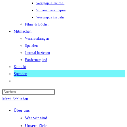
Westpapua Journal
Stimmen aus Papua
Westpapua im Jahr
Filme & Bücher
Mitmachen
Veranstaltungen
Spenden
Journal beziehen
Fördermitglied
Kontakt
Spenden
Website-
Suche
Press
umschalten
Escape
Menü
Schließen
to
Über uns
close
Wer wir sind
the
Unsere Ziele