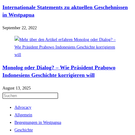
Internationale Statements zu aktuellen Geschehnissen
in Westpapua
September 22, 2022
Monolog oder Dialog? – Wie Präsident Prabowo
Indonesiens Geschichte korrigieren will
August 13, 2025
Press
Escape
Advocacy
to
Allgemein
close
Begegnungen in Westpapua
the
Geschichte
search