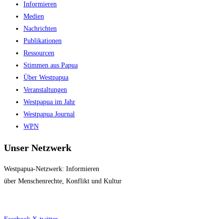
Informieren
panel.
Medien
Nachrichten
Publikationen
Ressourcen
Stimmen aus Papua
Über Westpapua
Veranstaltungen
Westpapua im Jahr
Westpapua Journal
WPN
Unser Netzwerk
Westpapua-Netzwerk: Informieren
über Menschenrechte, Konflikt und Kultur
Impressum
|
Datenschutz