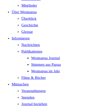
search
Mitglieder
panel.
Über Westpapua
Überblick
Geschichte
Glossar
Informieren
Nachrichten
Publikationen
Westpapua Journal
Stimmen aus Papua
Westpapua im Jahr
Filme & Bücher
Mitmachen
Veranstaltungen
Spenden
Journal beziehen