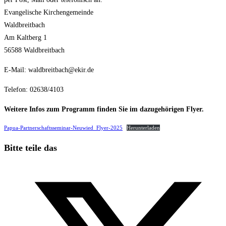
Evangelische Kirchengemeinde
Waldbreitbach
Am Kaltberg 1
56588 Waldbreitbach
E-Mail: waldbreitbach@ekir.de
Telefon: 02638/4103
Weitere Infos zum Programm finden Sie im dazugehörigen Flyer.
Papua-Partnerschaftsseminar-Neuwied_Flyer-2025
Herunterladen
Diesen
Bitte teile das
Inhalt
Öffnet
teilen
in
einem
neuen
Fenster