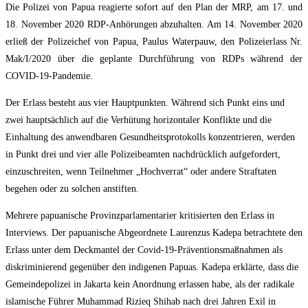
Die Polizei von Papua reagierte sofort auf den Plan der MRP, am 17. und
18. November 2020 RDP-Anhörungen abzuhalten. Am 14. November 2020
erließ der Polizeichef von Papua, Paulus Waterpauw, den Polizeierlass Nr.
Mak/I/2020 über die geplante Durchführung von RDPs während der
COVID-19-Pandemie.
Der Erlass besteht aus vier Hauptpunkten. Während sich Punkt eins und
zwei hauptsächlich auf die Verhütung horizontaler Konflikte und die
Einhaltung des anwendbaren Gesundheitsprotokolls konzentrieren, werden
in Punkt drei und vier alle Polizeibeamten nachdrücklich aufgefordert,
einzuschreiten, wenn Teilnehmer „Hochverrat“ oder andere Straftaten
begehen oder zu solchen anstiften.
Mehrere papuanische Provinzparlamentarier kritisierten den Erlass in
Interviews. Der papuanische Abgeordnete Laurenzus Kadepa betrachtete den
Erlass unter dem Deckmantel der Covid-19-Präventionsmaßnahmen als
diskriminierend gegenüber den indigenen Papuas. Kadepa erklärte, dass die
Gemeindepolizei in Jakarta kein Anordnung erlassen habe, als der radikale
islamische Führer Muhammad Rizieq Shihab nach drei Jahren Exil in