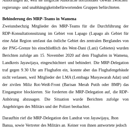
Anhörungen ab, weil sie mögliche Ausbrüche horizontaler Gewalt zwischen
regierungs- und unabhängigkeitsbefürwortenden Gruppen befürchteten.
Behinderung des MRP-Teams in Wamena
Zweiundsechzig Mitglieder des MRP-Teams für die Durchführung der
RDP-Konsultationssitzung im Gebiet von Lapago (Lapago als Gebiet für
eine Adat Region umfasst das östliche Gebiet des zentralen Berglandes von
der PNG-Grenze bis einschließlich des West-Dani (Lani) Gebietes) wurden
Berichten zufolge am 15. November 2020 auf dem Flughafen in Wamena,
Landkreis Jayawijaya, eingeschüchtert und behindert. Die MRP-Delegation
traf gegen 9.30 Uhr am Flughafen ein, konnte aber das Flughafengebäude
nicht verlassen, weil Mitglieder der LMA (Lembaga Musyawarah Adat) und
der zivilen Miliz Rot-Weiß-Front (Barisan Merah Putih oder BMP) das
Eingangstor blockierten. Sie forderten die MRP-Delegation auf, die RDP-
Anhörung abzusagen. Die Situation wurde Berichten zufolge von
Angehörigen des Militärs und der Polizei beobachtet.
Daraufhin rief die MRP-Delegation den Landrat von Jayawijaya, Jhon
Banua, sowie Vertreter des Militärs an. Keiner von ihnen antwortete jedoch