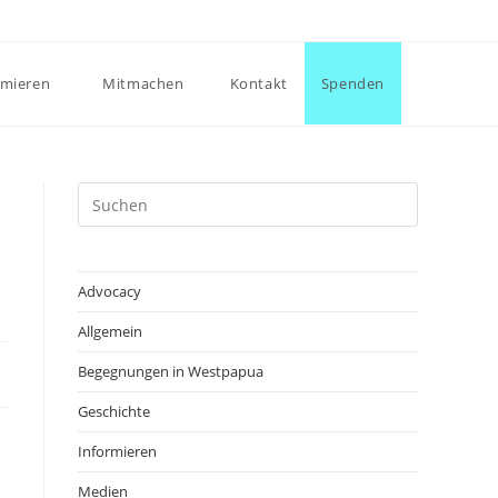
Website-
rmieren
Mitmachen
Kontakt
Spenden
Suche
Press
Escape
umschalte
to
close
Advocacy
the
Allgemein
search
panel.
Begegnungen in Westpapua
Geschichte
Informieren
Medien