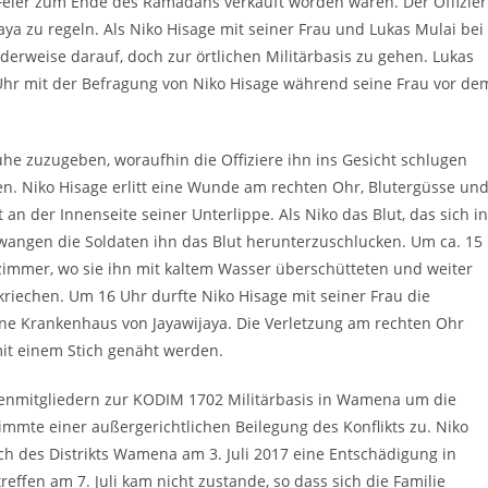
e Feier zum Ende des Ramadans verkauft worden waren. Der Offizier
jaya zu regeln. Als Niko Hisage mit seiner Frau und Lukas Mulai bei
derweise darauf, doch zur örtlichen Militärbasis zu gehen. Lukas
Uhr mit der Befragung von Niko Hisage während seine Frau vor de
ühe zuzugeben, woraufhin die Offiziere ihn ins Gesicht schlugen
en. Niko Hisage erlitt eine Wunde am rechten Ohr, Blutergüsse un
n der Innenseite seiner Unterlippe. Als Niko das Blut, das sich in
angen die Soldaten ihn das Blut herunterzuschlucken. Um ca. 15
zimmer, wo sie ihn mit kaltem Wasser überschütteten und weiter
riechen. Um 16 Uhr durfte Niko Hisage mit seiner Frau die
meine Krankenhaus von Jayawijaya. Die Verletzung am rechten Ohr
mit einem Stich genäht werden.
ienmitgliedern zur KODIM 1702 Militärbasis in Wamena um die
stimmte einer außergerichtlichen Beilegung des Konflikts zu. Niko
h des Distrikts Wamena am 3. Juli 2017 eine Entschädigung in
reffen am 7. Juli kam nicht zustande, so dass sich die Familie