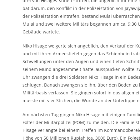
drei von Hisages Kühen stritten, die angeblich für ein
bat darum, den Konflikt in der Polizeistation von Jayawi
der Polizeistation eintrafen, bestand Mulai überraschen
Mulai und zwei weitere Militärs begannen um ca. 9:30 
Gebäude wartete.
Niko Hisage weigerte sich angeblich, den Verkauf der K
und mit ihren Armeestiefeln gegen das Schienbein trat
Schwellungen unter den Augen und einen tiefen Schnitt a
seinem Mund angesammelt hatte, ausspucken wollte, zw
Uhr zwangen die drei Soldaten Niko Hisage in ein Bade
schlugen. Danach zwangen sie ihn, über den Boden zu k
Militärbasis verlassen. Sie gingen sofort in das allge
musste mit vier Stichen, die Wunde an der Unterlippe 
Am nächsten Tag gingen Niko Hisage mit einigen Famil
Folter der Militärpolizei (POM) zu melden. Die Familie 
Hisage verlangte bei einem Treffen im Kommandobereic
Höhe von 50 Millionen Rupiah (ca. 3000 Euro). Ein Folget