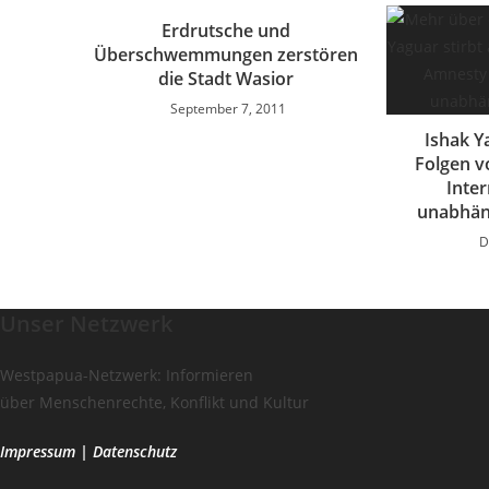
Erdrutsche und
Überschwemmungen zerstören
die Stadt Wasior
September 7, 2011
Ishak Y
Folgen v
Inter
unabhän
D
Unser Netzwerk
Westpapua-Netzwerk: Informieren
über Menschenrechte, Konflikt und Kultur
Impressum
|
Datenschutz