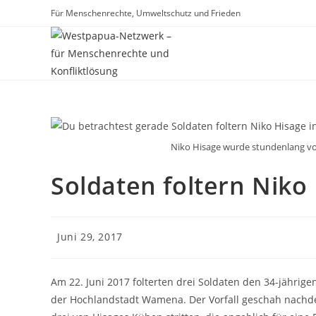
Zum
Für Menschenrechte, Umweltschutz und Frieden
Inhalt
springen
Niko Hisage wurde stundenlang von d
Soldaten foltern Nik
Beitrag
Juni 29, 2017
veröffentlicht:
Am 22. Juni 2017 folterten drei Soldaten den 34-jährig
der Hochlandstadt Wamena. Der Vorfall geschah nachde