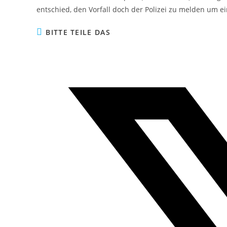
entschied, den Vorfall doch der Polizei zu melden um ein
DIESEN
BITTE TEILE DAS
INHALT
TEILEN
Öffnet
in
einem
neuen
Fenster