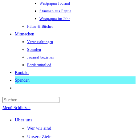
Westpapua Journal
Stimmen aus Papua
Westpapua im Jahr
Filme & Bücher
Mitmachen
Veranstaltungen
Spenden
Journal beziehen
Fördermitglied
Kontakt
Spenden
Website-
Suche
Press
umschalten
Escape
Menü
Schließen
to
Über uns
close
Wer wir sind
the
Unsere Ziele