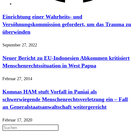
Einrichtung einer Wahrheits- und
Versöhnungskommission gefordert, um das Trauma zu
überwinden
September 27, 2022
Neuer Bericht zu EU-Indonesien Abkommen kritisiert
Menschenrechtssituation in West Papua
Februar 27, 2014
Komnas HAM stuft Vorfall in Paniai als
schwerwiegende Menschenrechtsverletzung ein – Fall
an Generalstaatsanwaltschaft weitergereicht
Februar 17, 2020
Press
Escape