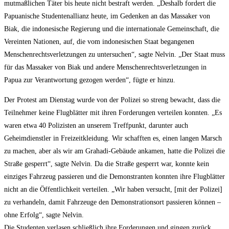
mutmaßlichen Täter bis heute nicht bestraft werden. „Deshalb fordert die
Papuanische Studentenallianz heute, im Gedenken an das Massaker von
Biak, die indonesische Regierung und die internationale Gemeinschaft, die
Vereinten Nationen, auf, die vom indonesischen Staat begangenen
Menschenrechtsverletzungen zu untersuchen“, sagte Nelvin. „Der Staat muss
für das Massaker von Biak und andere Menschenrechtsverletzungen in
Papua zur Verantwortung gezogen werden“, fügte er hinzu.
Der Protest am Dienstag wurde von der Polizei so streng bewacht, dass die
Teilnehmer keine Flugblätter mit ihren Forderungen verteilen konnten. „Es
waren etwa 40 Polizisten an unserem Treffpunkt, darunter auch
Geheimdienstler in Freizeitkleidung. Wir schafften es, einen langen Marsch
zu machen, aber als wir am Grahadi-Gebäude ankamen, hatte die Polizei die
Straße gesperrt“, sagte Nelvin. Da die Straße gesperrt war, konnte kein
einziges Fahrzeug passieren und die Demonstranten konnten ihre Flugblätter
nicht an die Öffentlichkeit verteilen. „Wir haben versucht, [mit der Polizei]
zu verhandeln, damit Fahrzeuge den Demonstrationsort passieren können –
ohne Erfolg“, sagte Nelvin.
Die Studenten verlasen schließlich ihre Forderungen und gingen zurück