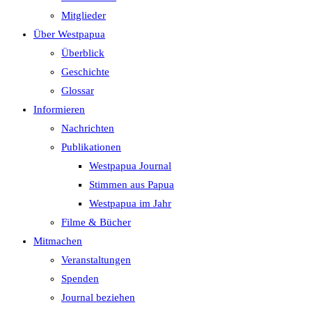
search
Mitglieder
panel.
Über Westpapua
Überblick
Geschichte
Glossar
Informieren
Nachrichten
Publikationen
Westpapua Journal
Stimmen aus Papua
Westpapua im Jahr
Filme & Bücher
Mitmachen
Veranstaltungen
Spenden
Journal beziehen