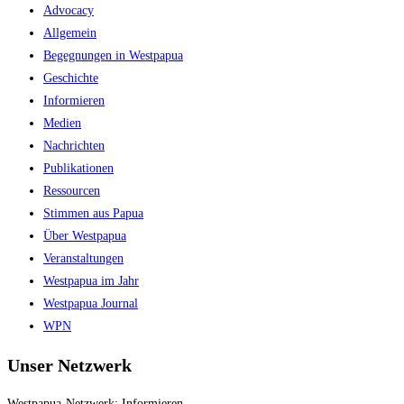
Advocacy
to
Allgemein
close
Begegnungen in Westpapua
the
Geschichte
search
Informieren
panel.
Medien
Nachrichten
Publikationen
Ressourcen
Stimmen aus Papua
Über Westpapua
Veranstaltungen
Westpapua im Jahr
Westpapua Journal
WPN
Unser Netzwerk
Westpapua-Netzwerk: Informieren