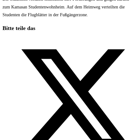
zum Kamasan Studentenwohnheim. Auf dem Heimweg verteilten die
Studenten die Flugblätter in der Fußgängerzone.
Diesen
Bitte teile das
Inhalt
Öffnet
teilen
in
einem
neuen
Fenster