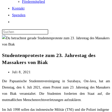
Fördermitglied
Kontakt
Spenden
Website-
Suche
Diese
umschalten
Website
durchsuchen
Studentenproteste zum 23. Jahrestag des
Massakers von Biak
Beitrag
Juli 8, 2021
veröffentlicht:
Die Papuanische Studentenvereinigung in Surabaya, Ost-Java, hat am
Dienstag, den 6. Juli 2021, einen Protest zum 23. Jahrestag des Massakers
von Biak veranstaltet. Die Studenten forderten den Staat auf, die
mutmaßlichen Menschenrechtsverletzungen aufzuklären.
Im Juli 1998 sollen das indonesische Militär (TNI) und die Polizei indigene