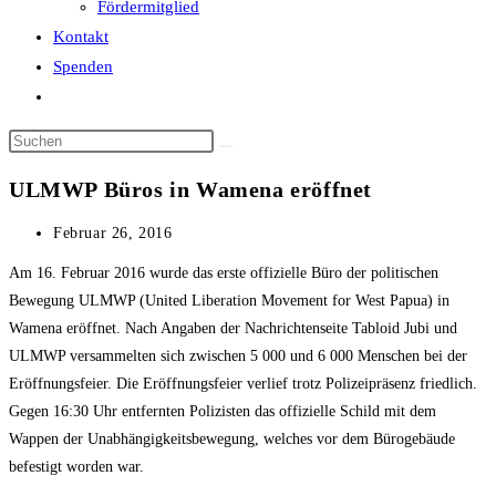
Fördermitglied
Kontakt
Spenden
Website-
Suche
Diese
umschalten
Website
ULMWP Büros in Wamena eröffnet
durchsuchen
Beitrag
Februar 26, 2016
veröffentlicht:
Am 16. Februar 2016 wurde das erste offizielle Büro der politischen
Bewegung ULMWP (United Liberation Movement for West Papua) in
Wamena eröffnet. Nach Angaben der Nachrichtenseite Tabloid Jubi und
ULMWP versammelten sich zwischen 5 000 und 6 000 Menschen bei der
Eröffnungsfeier. Die Eröffnungsfeier verlief trotz Polizeipräsenz friedlich.
Gegen 16:30 Uhr entfernten Polizisten das offizielle Schild mit dem
Wappen der Unabhängigkeitsbewegung, welches vor dem Bürogebäude
befestigt worden war.