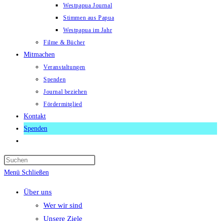
Westpapua Journal
Stimmen aus Papua
Westpapua im Jahr
Filme & Bücher
Mitmachen
Veranstaltungen
Spenden
Journal beziehen
Fördermitglied
Kontakt
Spenden
Website-
Suche
Press
umschalten
Escape
Menü
Schließen
to
Über uns
close
Wer wir sind
the
Unsere Ziele