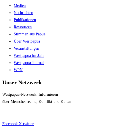
panel.
Medien
Nachrichten
Publikationen
Ressourcen
Stimmen aus Papua
Über Westpapua
Veranstaltungen
Westpapua im Jahr
Westpapua Journal
WPN
Unser Netzwerk
Westpapua-Netzwerk: Informieren
über Menschenrechte, Konflikt und Kultur
Impressum
|
Datenschutz
Facebook
X-twitter