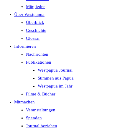
search
Mitglieder
panel.
Über Westpapua
Überblick
Geschichte
Glossar
Informieren
Nachrichten
Publikationen
Westpapua Journal
Stimmen aus Papua
Westpapua im Jahr
Filme & Bücher
Mitmachen
Veranstaltungen
Spenden
Journal beziehen