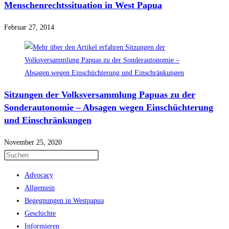
Menschenrechtssituation in West Papua
Februar 27, 2014
Sitzungen der Volksversammlung Papuas zu der
Sonderautonomie – Absagen wegen Einschüchterung
und Einschränkungen
November 25, 2020
Press
Escape
Advocacy
to
Allgemein
close
Begegnungen in Westpapua
the
Geschichte
search
Informieren