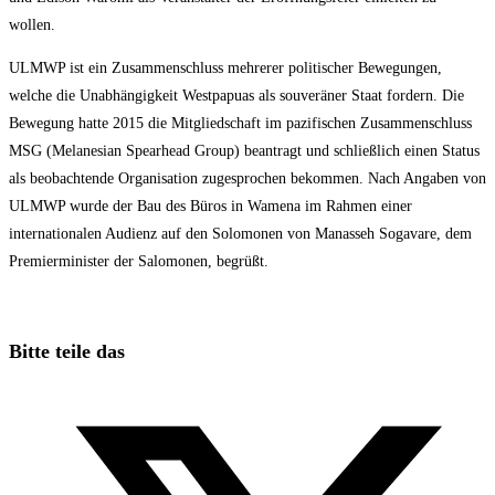
wollen.
ULMWP ist ein Zusammenschluss mehrerer politischer Bewegungen,
welche die Unabhängigkeit Westpapuas als souveräner Staat fordern. Die
Bewegung hatte 2015 die Mitgliedschaft im pazifischen Zusammenschluss
MSG (Melanesian Spearhead Group) beantragt und schließlich einen Status
als beobachtende Organisation zugesprochen bekommen. Nach Angaben von
ULMWP wurde der Bau des Büros in Wamena im Rahmen einer
internationalen Audienz auf den Solomonen von Manasseh Sogavare, dem
Premierminister der Salomonen, begrüßt.
Diesen
Bitte teile das
Inhalt
Öffnet
teilen
in
einem
neuen