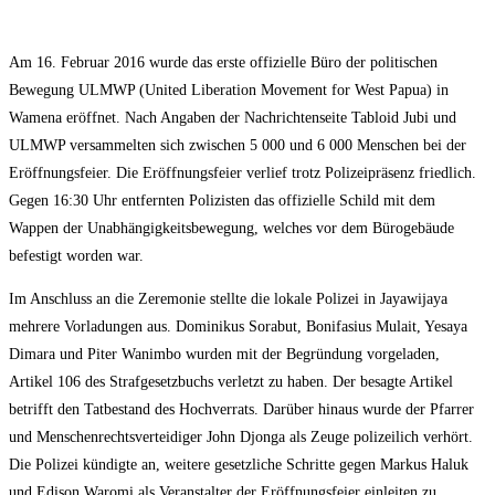
Am 16. Februar 2016 wurde das erste offizielle Büro der politischen
Bewegung ULMWP (United Liberation Movement for West Papua) in
Wamena eröffnet. Nach Angaben der Nachrichtenseite Tabloid Jubi und
ULMWP versammelten sich zwischen 5 000 und 6 000 Menschen bei der
Eröffnungsfeier. Die Eröffnungsfeier verlief trotz Polizeipräsenz friedlich.
Gegen 16:30 Uhr entfernten Polizisten das offizielle Schild mit dem
Wappen der Unabhängigkeitsbewegung, welches vor dem Bürogebäude
befestigt worden war.
Im Anschluss an die Zeremonie stellte die lokale Polizei in Jayawijaya
mehrere Vorladungen aus. Dominikus Sorabut, Bonifasius Mulait, Yesaya
Dimara und Piter Wanimbo wurden mit der Begründung vorgeladen,
Artikel 106 des Strafgesetzbuchs verletzt zu haben. Der besagte Artikel
betrifft den Tatbestand des Hochverrats. Darüber hinaus wurde der Pfarrer
und Menschenrechtsverteidiger John Djonga als Zeuge polizeilich verhört.
Die Polizei kündigte an, weitere gesetzliche Schritte gegen Markus Haluk
und Edison Waromi als Veranstalter der Eröffnungsfeier einleiten zu