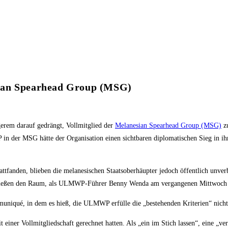
sian Spearhead Group (MSG)
rem darauf gedrängt, Vollmitglied der
Melanesian Spearhead Group (MSG)
zu
 der MSG hätte der Organisation einen sichtbaren diplomatischen Sieg in ih
tattfanden, blieben die melanesischen Staatsoberhäupter jedoch öffentlich unver
rließen den Raum, als ULMWP-Führer Benny Wenda am vergangenen Mittwoch 
uniqué, in dem es hieß, die ULMWP erfülle die „bestehenden Kriterien“ nicht 
mit einer Vollmitgliedschaft gerechnet hatten. Als „ein im Stich lassen“, eine 