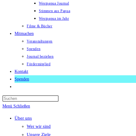
Westpapua Journal
Stimmen aus Papua
Westpapua im Jahr
Filme & Bücher
Mitmachen
Veranstaltungen
Spenden
Journal beziehen
Fördermitglied
Kontakt
Spenden
Website-
Suche
Press
umschalten
Escape
Menü
Schließen
to
Über uns
close
Wer wir sind
the
Unsere Ziele