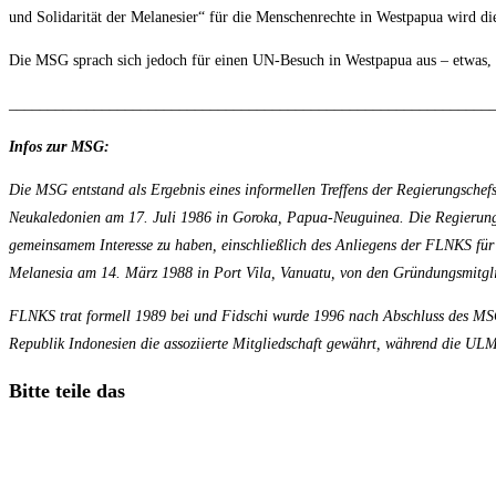
und Solidarität der Melanesier“ für die Menschenrechte in Westpapua wird di
Die MSG sprach sich jedoch für einen UN-Besuch in Westpapua aus – etwas, da
______________________________________________________________
Infos zur MSG:
Die MSG entstand als Ergebnis eines informellen Treffens der Regierungsche
Neukaledonien am 17. Juli 1986 in Goroka, Papua-Neuguinea. Die Regierungsc
gemeinsamem Interesse zu haben, einschließlich des Anliegens der FLNKS für
Melanesia am 14. März 1988 in Port Vila, Vanuatu, von den Gründungsmitg
FLNKS trat formell 1989 bei und Fidschi wurde 1996 nach Abschluss des MS
Republik Indonesien die assoziierte Mitgliedschaft gewährt, während die UL
Diesen
Bitte teile das
Inhalt
Öffnet
teilen
in
einem