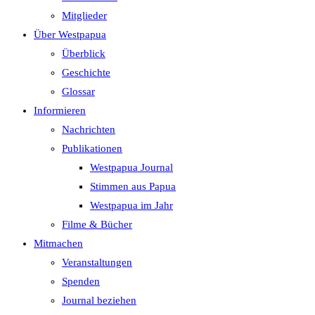
search
Mitglieder
panel.
Über Westpapua
Überblick
Geschichte
Glossar
Informieren
Nachrichten
Publikationen
Westpapua Journal
Stimmen aus Papua
Westpapua im Jahr
Filme & Bücher
Mitmachen
Veranstaltungen
Spenden
Journal beziehen