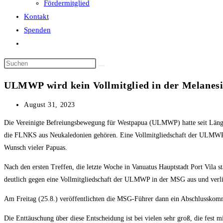
Fördermitglied
Kontakt
Spenden
Website-
Suche
Diese
umschalten
Website
ULMWP wird kein Vollmitglied in der Melane
durchsuchen
Beitrag
August 31, 2023
veröffentlicht:
Die Vereinigte Befreiungsbewegung für Westpapua (ULMWP) hatte seit Länge
die FLNKS aus Neukaledonien gehören. Eine Vollmitgliedschaft der ULMWP in
Wunsch vieler Papuas.
Nach den ersten Treffen, die letzte Woche in Vanuatus Hauptstadt Port Vila s
deutlich gegen eine Vollmitgliedschaft der ULMWP in der MSG aus und ve
Am Freitag (25.8.) veröffentlichten die MSG-Führer dann ein Abschlusskomm
Die Enttäuschung über diese Entscheidung ist bei vielen sehr groß, die fest 