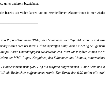
ese unter anderem bezeichnet.
s bereits seit vielen Jahren von unterschiedlichen Akteur*innen immer wieder
________________________
fs von Papua-Neuguinea (PNG), den Salomonen, der Republik Vanuatu und eines
hefs waren sich bei ihrem Gründungstreffen einig, dass es wichtig sei, gemei
 die politische Unabhängigkeit Neukaledoniens. Zwei Jahre später wurden die 
liedern der MSG, Papua-Neuguinea, den Salomonen und Vanuatu, unterzeichnet
G-Handelsabkommens (MSGTA) als Mitglied aufgenommen. Timor Leste und die 
MWP als Beobachter aufgenommen wurde. Der Vorsitz der MSG rotiert alle zwei 