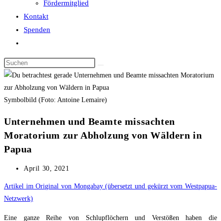
Fördermitglied
Kontakt
Spenden
Website-
Suche
Diese
umschalten
Website
durchsuchen
Symbolbild (Foto: Antoine Lemaire)
Unternehmen und Beamte missachten
Moratorium zur Abholzung von Wäldern in
Papua
Beitrag
April 30, 2021
veröffentlicht:
Artikel im Original von Mongabay (übersetzt und gekürzt vom Westpapua-
Netzwerk)
Eine ganze Reihe von Schlupflöchern und Verstößen haben die