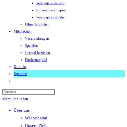
Westpapua Journal
Stimmen aus Papua
Westpapua im Jahr
Filme & Bücher
Mitmachen
Veranstaltungen
Spenden
Journal beziehen
Fördermitglied
Kontakt
Spenden
Website-
Suche
Press
umschalten
Escape
Menü
Schließen
to
Über uns
close
Wer wir sind
the
Unsere Ziele