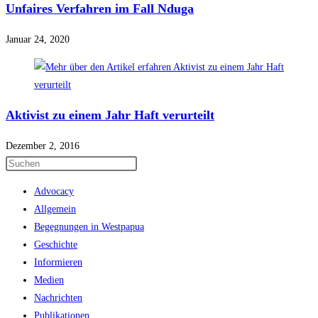
Unfaires Verfahren im Fall Nduga
Januar 24, 2020
Aktivist zu einem Jahr Haft verurteilt
Dezember 2, 2016
Press
Escape
Advocacy
to
Allgemein
close
Begegnungen in Westpapua
the
Geschichte
search
Informieren
panel.
Medien
Nachrichten
Publikationen