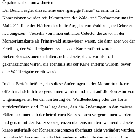
Ölpalmenanbau umwidmeten.
Der Bericht sagte, dies scheine eine „gängige Praxis“ zu sein. In 32
Konzessionen wurden seit Inkrafttreten des Wald- und Torfmoratoriums im
Mai 2011 Teile der Flächen durch die Ausgabe von Waldfreigabe-Dekreten
neu eingezont. Vierzehn von ihnen enthalten Gebiete, die zuvor in der
Moratoriumskarte als Primärwald ausgewiesen waren, die dann aber vor der
Erteilung der Waldfreigabeerlasse aus der Karte entfernt wurden.
Sieben Konzessionen enthalten auch Gebiete, die zuvor als Torf
gekennzeichnet waren, die ebenfalls aus der Karte entfernt wurden, bevor
eine Waldfreigabe erteilt wurde.
In dem Bericht heißt es, dass diese Änderungen in der Moratoriumskarte
offenbar absichtlich vorgenommen wurden und nicht auf die Korrektur von
Ungenauigkeiten bei der Kartierung der Waldbedeckung oder des Torfs
zurückzuführen sind. Dies liegt daran, dass die Änderungen in den meisten
Fällen nur innerhalb der betroffenen Konzessionen vorgenommen wurden
und genau mit den Konzessionsgrenzen übereinstimmten, während Gebiete
knapp außerhalb der Konzessionsgrenzen überhaupt nicht verändert wurden.
In vielen Fällen waren es die Unternehmen selbst, die darum baten, ihre