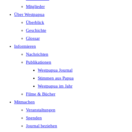
search
Mitglieder
panel.
Über Westpapua
Überblick
Geschichte
Glossar
Informieren
Nachrichten
Publikationen
Westpapua Journal
Stimmen aus Papua
Westpapua im Jahr
Filme & Bücher
Mitmachen
Veranstaltungen
Spenden
Journal beziehen