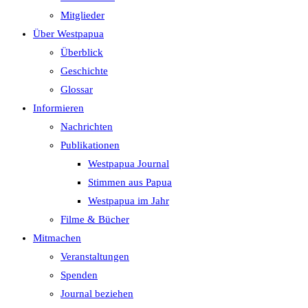
search
Mitglieder
panel.
Über Westpapua
Überblick
Geschichte
Glossar
Informieren
Nachrichten
Publikationen
Westpapua Journal
Stimmen aus Papua
Westpapua im Jahr
Filme & Bücher
Mitmachen
Veranstaltungen
Spenden
Journal beziehen