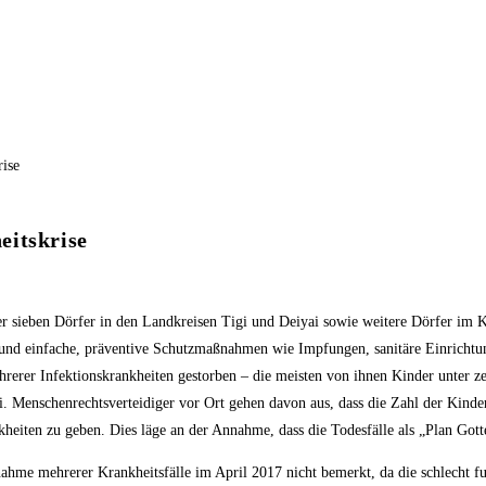
eitskrise
er sieben Dörfer in den Landkreisen Tigi und Deiyai sowie weitere Dörfer im 
ng und einfache, präventive Schutzmaßnahmen wie Impfungen, sanitäre Einrich
erer Infektionskrankheiten gestorben – die meisten von ihnen Kinder unter zeh
nschenrechtsverteidiger vor Ort gehen davon aus, dass die Zahl der Kinder, d
iten zu geben. Dies läge an der Annahme, dass die Todesfälle als „Plan Gotte
nahme mehrerer Krankheitsfälle im April 2017 nicht bemerkt, da die schlecht f