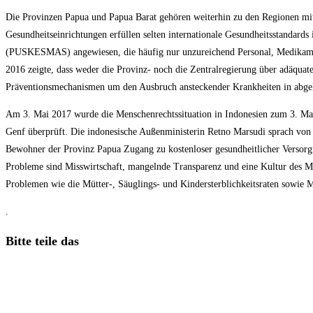
Die Provinzen Papua und Papua Barat gehören weiterhin zu den Regionen mit de
Gesundheitseinrichtungen erfüllen selten internationale Gesundheitsstandards
(PUSKESMAS) angewiesen, die häufig nur unzureichend Personal, Medikame
2016 zeigte, dass weder die Provinz- noch die Zentralregierung über adäquat
Präventionsmechanismen um den Ausbruch ansteckender Krankheiten in abge
Am 3. Mai 2017 wurde die Menschenrechtssituation in Indonesien zum 3. Ma
Genf überprüft. Die indonesische Außenministerin Retno Marsudi sprach von 
Bewohner der Provinz Papua Zugang zu kostenloser gesundheitlicher Versor
Probleme sind Misswirtschaft, mangelnde Transparenz und eine Kultur des M
Problemen wie die Mütter-, Säuglings- und Kindersterblichkeitsraten sowie 
.
Diesen
Bitte teile das
Inhalt
Öffnet
teilen
in
einem