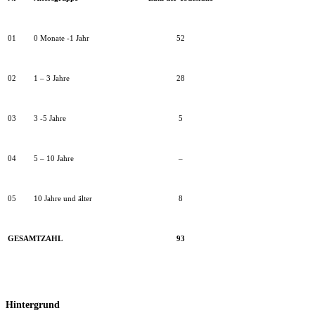
01
0 Monate -1 Jahr
52
02
1 – 3 Jahre
28
03
3 -5 Jahre
5
04
5 – 10 Jahre
–
05
10 Jahre und älter
8
GESAMTZAHL
93
Hintergrund