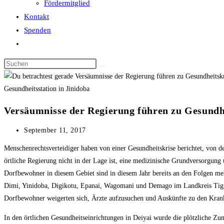
Fördermitglied
Kontakt
Spenden
Website-
Suche
Diese
umschalten
Website
durchsuchen
Gesundheitsstation in Jinidoba
Versäumnisse der Regierung führen zu Gesundh
Beitrag
September 11, 2017
veröffentlicht:
Menschenrechtsverteidiger haben von einer Gesundheitskrise berichtet, von d
örtliche Regierung nicht in der Lage ist, eine medizinische Grundversorgu
Dorfbewohner in diesem Gebiet sind in diesem Jahr bereits an den Folgen mehr
Dimi, Yinidoba, Digikotu, Epanai, Wagomani und Demago im Landkreis Tigi. Me
Dorfbewohner weigerten sich, Ärzte aufzusuchen und Auskünfte zu den Krankhe
In den örtlichen Gesundheitseinrichtungen in Deiyai wurde die plötzliche Zu