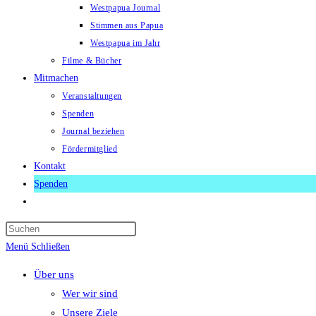
Westpapua Journal
Stimmen aus Papua
Westpapua im Jahr
Filme & Bücher
Mitmachen
Veranstaltungen
Spenden
Journal beziehen
Fördermitglied
Kontakt
Spenden
Website-
Suche
Press
umschalten
Escape
Menü
Schließen
to
Über uns
close
Wer wir sind
the
Unsere Ziele