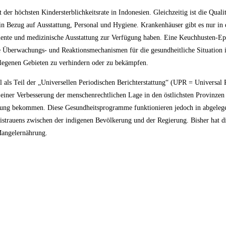
r höchsten Kindersterblichkeitsrate in Indonesien. Gleichzeitig ist die Quali
 in Bezug auf Ausstattung, Personal und Hygiene. Krankenhäuser gibt es nur in
nte und medizinische Ausstattung zur Verfügung haben. Eine Keuchhusten-E
e Überwachungs- und Reaktionsmechanismen für die gesundheitliche Situation i
legenen Gebieten zu verhindern oder zu bekämpfen.
l als Teil der „Universellen Periodischen Berichterstattung“ (UPR = Univers
einer Verbesserung der menschenrechtlichen Lage in den östlichsten Provinzen 
gung bekommen. Diese Gesundheitsprogramme funktionieren jedoch in abgelegen
istrauens zwischen der indigenen Bevölkerung und der Regierung. Bisher hat d
Mangelernährung.