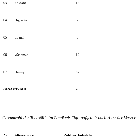
03
Jinidoba
14
04
Digikotu
7
05
Epanai
5
06
Wagomani
12
07
Demago
32
GESAMTZAHL
93
Gesamtzahl der Todesfälle im Landkreis Tigi, aufgeteilt nach Alter der Versto
Nr
Altersgruppe
Zahl der Todesfälle