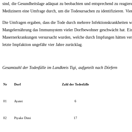
sind, die Gesundheitslage adäquat zu beobachten und entsprechend zu reagier
Medizinern eine Umfrage durch, um die Todesursachen zu identifizieren. Vie
Die Umfragen ergaben, dass die Tode durch mehrere Infektionskrankheiten 
Mangelernährung das Immunsystem vieler Dorfbewohner geschwächt hat. Eine
Masernerkrankungen versursacht wurden, welche durch Impfungen hätten verh
letzte Impfaktion ungefähr vier Jahre zurücklag.
Gesamtzahl der Todesfälle im Landkreis Tigi, aufgeteilt nach Dörfern
Nr
Dorf
Zahl der Todesfälle
01
Ayatei
6
02
Piyake Dimi
17