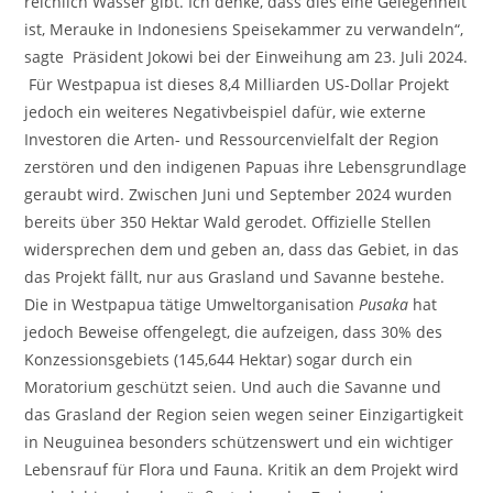
reichlich Wasser gibt. Ich denke, dass dies eine Gelegenheit
ist, Merauke in Indonesiens Speisekammer zu verwandeln“,
sagte Präsident Jokowi bei der Einweihung am 23. Juli 2024.
Für Westpapua ist dieses 8,4 Milliarden US-Dollar Projekt
jedoch ein weiteres Negativbeispiel dafür, wie externe
Investoren die Arten- und Ressourcenvielfalt der Region
zerstören und den indigenen Papuas ihre Lebensgrundlage
geraubt wird. Zwischen Juni und September 2024 wurden
bereits über 350 Hektar Wald gerodet. Offizielle Stellen
widersprechen dem und geben an, dass das Gebiet, in das
das Projekt fällt, nur aus Grasland und Savanne bestehe.
Die in Westpapua tätige Umweltorganisation
Pusaka
hat
jedoch Beweise offengelegt, die aufzeigen, dass 30% des
Konzessionsgebiets (145,644 Hektar) sogar durch ein
Moratorium geschützt seien. Und auch die Savanne und
das Grasland der Region seien wegen seiner Einzigartigkeit
in Neuguinea besonders schützenswert und ein wichtiger
Lebensrauf für Flora und Fauna. Kritik an dem Projekt wird