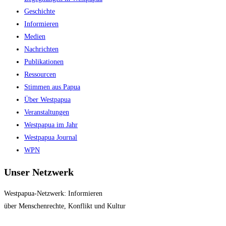
the
Geschichte
search
Informieren
panel.
Medien
Nachrichten
Publikationen
Ressourcen
Stimmen aus Papua
Über Westpapua
Veranstaltungen
Westpapua im Jahr
Westpapua Journal
WPN
Unser Netzwerk
Westpapua-Netzwerk: Informieren
über Menschenrechte, Konflikt und Kultur
Impressum
|
Datenschutz