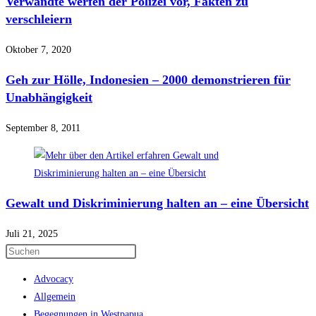
Verwandte werfen der Polizei vor, Fakten zu
verschleiern
Oktober 7, 2020
Geh zur Hölle, Indonesien – 2000 demonstrieren für
Unabhängigkeit
September 8, 2011
Gewalt und Diskriminierung halten an – eine Übersicht
Juli 21, 2025
Press
Escape
Advocacy
to
Allgemein
close
Begegnungen in Westpapua