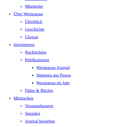
search
Mitglieder
panel.
Über Westpapua
Überblick
Geschichte
Glossar
Informieren
Nachrichten
Publikationen
Westpapua Journal
Stimmen aus Papua
Westpapua im Jahr
Filme & Bücher
Mitmachen
Veranstaltungen
Spenden
Journal beziehen