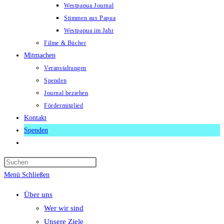
Westpapua Journal
Stimmen aus Papua
Westpapua im Jahr
Filme & Bücher
Mitmachen
Veranstaltungen
Spenden
Journal beziehen
Fördermitglied
Kontakt
Spenden
Website-
Suche
Press
umschalten
Escape
Menü
Schließen
to
Über uns
close
Wer wir sind
the
Unsere Ziele