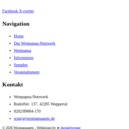
Facebook
X-twitter
Navigation
Home
Das Westpapua-Netzwerk
Westpapua
Informieren
Spenden
Veranstaltungen
Kontakt
Westpapua-Netzwerk
Rudolfstr. 137, 42285 Wuppertal
0202/89004-170
wpn(at)westpapuanetz.de
© 2026 Westpapuanetz - Webdesign by ➤
digitaleformate