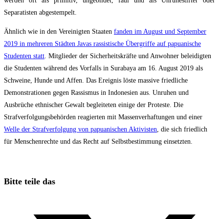
werden oft als primitiv, ungebildet, faul und als Unruhestifter oder
Separatisten abgestempelt.
Ähnlich wie in den Vereinigten Staaten
fanden im August und September
2019 in mehreren Städten Javas rassistische Übergriffe auf papuanische
Studenten statt
. Mitglieder der Sicherheitskräfte und Anwohner beleidigten
die Studenten während des Vorfalls in Surabaya am 16. August 2019 als
Schweine, Hunde und Affen. Das Ereignis löste massive friedliche
Demonstrationen gegen Rassismus in Indonesien aus. Unruhen und
Ausbrüche ethnischer Gewalt begleiteten einige der Proteste. Die
Strafverfolgungsbehörden reagierten mit Massenverhaftungen und einer
Welle der Strafverfolgung von papuanischen Aktivisten
, die sich friedlich
für Menschenrechte und das Recht auf Selbstbestimmung einsetzten.
Diesen
Bitte teile das
Inhalt
Öffnet
teilen
in