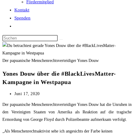
Fördermitglied
Kontakt
Spenden
Website-
Suche
Diese
umschalten
Website
durchsuchen
Der papuanische Menschenrechtsverteidiger Yones Douw
Yones Douw über die #BlackLivesMatter-
Kampagne in Westpapua
Beitrag
Juni 17, 2020
veröffentlicht:
Der papuanische Menschenrechtsverteidiger Yones Douw hat die Unruhen in
den Vereinigten Staaten von Amerika als Reaktion auf die tragische
Ermordung von George Floyd durch Polizeibeamte aufmerksam verfolgt.
„Als Menschenrechtsaktivist sehe ich angesichts der Farbe keinen