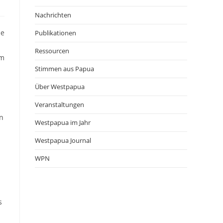
Nachrichten
he
Publikationen
Ressourcen
em
Stimmen aus Papua
Über Westpapua
Veranstaltungen
n
Westpapua im Jahr
Westpapua Journal
WPN
s