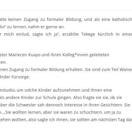
atte keinen Zugang zu formaler Bildung, und als eine katholisc
io“ zu lernen, nahm er gerne an.
 mich einlud, sagte ich ja“, erzählte Tekege kürzlich in ein
ester Mariecen Kuayo und ihren Kolleg*innen geleiteten
nen.
nen Zugang zu formaler Bildung erhalten. Sie sind zum Teil Waise
lnder Fürsorge.
Lernstudio, um solche Kinder aufzunehmen und ihnen eine
ls andere Kinder zur Schule gingen. Also fragte sie sie, ob sie
 aber die Schwester sah dennoch Interesse in ihren Gesichtern. Sie
. „Sie wollten lernen, aber sie waren zu schüchtern, um ja zu
gehen wollten, also sagte ich ihnen, sie sollten am nächsten Tag da