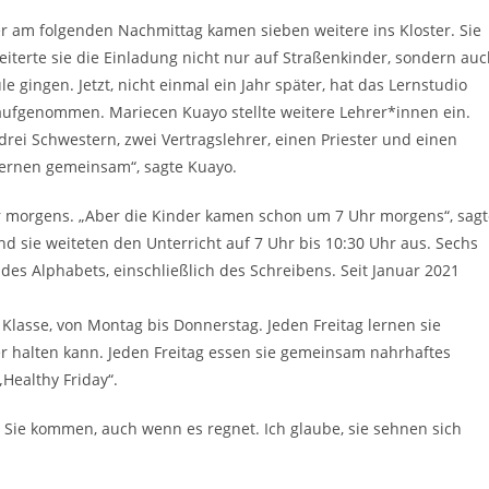
er am folgenden Nachmittag kamen sieben weitere ins Kloster. Sie
eiterte sie die Einladung nicht nur auf Straßenkinder, sondern au
e gingen. Jetzt, nicht einmal ein Jahr später, hat das Lernstudio
 aufgenommen. Mariecen Kuayo stellte weitere Lehrer*innen ein.
drei Schwestern, zwei Vertragslehrer, einen Priester und einen
lernen gemeinsam“, sagte Kuayo.
Uhr morgens. „Aber die Kinder kamen schon um 7 Uhr morgens“, sag
 und sie weiteten den Unterricht auf 7 Uhr bis 10:30 Uhr aus. Sechs
es Alphabets, einschließlich des Schreibens. Seit Januar 2021
 Klasse, von Montag bis Donnerstag. Jeden Freitag lernen sie
r halten kann. Jeden Freitag essen sie gemeinsam nahrhaftes
Healthy Friday“.
n. Sie kommen, auch wenn es regnet. Ich glaube, sie sehnen sich