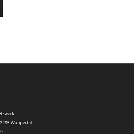
tzwerk
 42285 Wuppertal
70