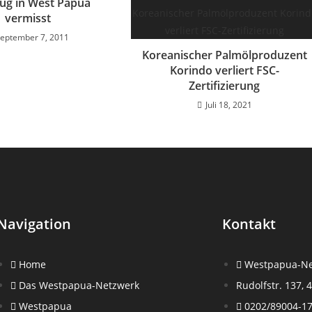
ug in West Papua
vermisst
eptember 7, 2011
Koreanischer Palmölproduzent
Korindo verliert FSC-
Zertifizierung
Juli 18, 2021
Navigation
Kontakt
Home
Westpapua-Ne
Das Westpapua-Netzwerk
Rudolfstr. 137,
Westpapua
0202/89004-1