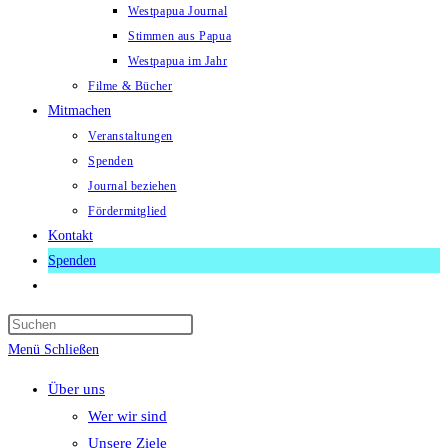
Westpapua Journal
Stimmen aus Papua
Westpapua im Jahr
Filme & Bücher
Mitmachen
Veranstaltungen
Spenden
Journal beziehen
Fördermitglied
Kontakt
Spenden
Website-
Suche
Press
umschalten
Escape
Menü
Schließen
to
Über uns
close
Wer wir sind
the
Unsere Ziele