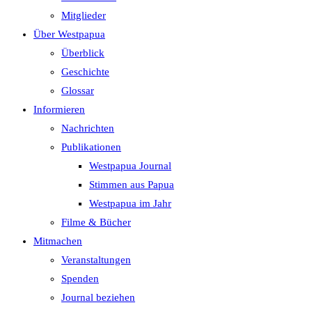
search
Mitglieder
panel.
Über Westpapua
Überblick
Geschichte
Glossar
Informieren
Nachrichten
Publikationen
Westpapua Journal
Stimmen aus Papua
Westpapua im Jahr
Filme & Bücher
Mitmachen
Veranstaltungen
Spenden
Journal beziehen