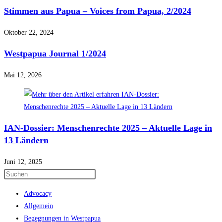
Stimmen aus Papua – Voices from Papua, 2/2024
Oktober 22, 2024
Westpapua Journal 1/2024
Mai 12, 2026
IAN-Dossier: Menschenrechte 2025 – Aktuelle Lage in
13 Ländern
Juni 12, 2025
Press
Escape
Advocacy
to
Allgemein
close
Begegnungen in Westpapua