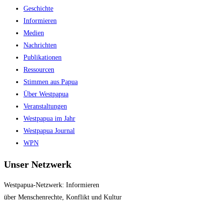
the
Geschichte
search
Informieren
panel.
Medien
Nachrichten
Publikationen
Ressourcen
Stimmen aus Papua
Über Westpapua
Veranstaltungen
Westpapua im Jahr
Westpapua Journal
WPN
Unser Netzwerk
Westpapua-Netzwerk: Informieren
über Menschenrechte, Konflikt und Kultur
Impressum
|
Datenschutz