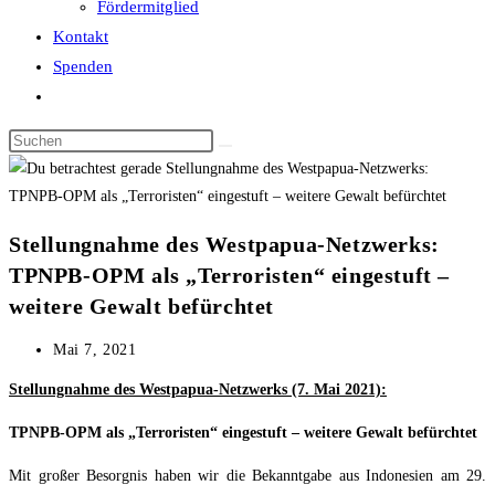
Fördermitglied
Kontakt
Spenden
Website-
Suche
Diese
umschalten
Website
durchsuchen
Stellungnahme des Westpapua-Netzwerks:
TPNPB-OPM als „Terroristen“ eingestuft –
weitere Gewalt befürchtet
Beitrag
Mai 7, 2021
veröffentlicht:
Stellungnahme des Westpapua-Netzwerks (7. Mai 2021):
TPNPB-OPM als „Terroristen“ eingestuft – weitere Gewalt befürchtet
Mit großer Besorgnis haben wir die Bekanntgabe aus Indonesien am 29.