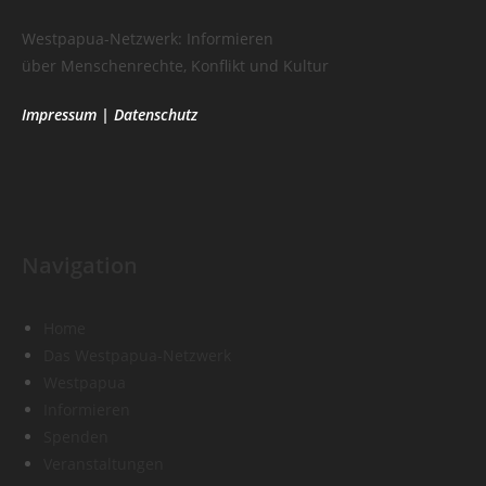
Westpapua-Netzwerk: Informieren
über Menschenrechte, Konflikt und Kultur
Impressum
|
Datenschutz
Navigation
Home
Das Westpapua-Netzwerk
Westpapua
Informieren
Spenden
Veranstaltungen