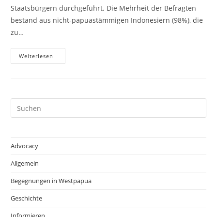
Staatsbürgern durchgeführt. Die Mehrheit der Befragten
bestand aus nicht-papuastämmigen Indonesiern (98%), die
zu…
Neue
Weiterlesen
LIPI
Umfrage
Verdeutlicht
Unterschiedliche
Ansichten
Zur
Situation
Pre
In
Es
Westpapua
to
clo
Advocacy
the
Allgemein
sea
pan
Begegnungen in Westpapua
Geschichte
Informieren