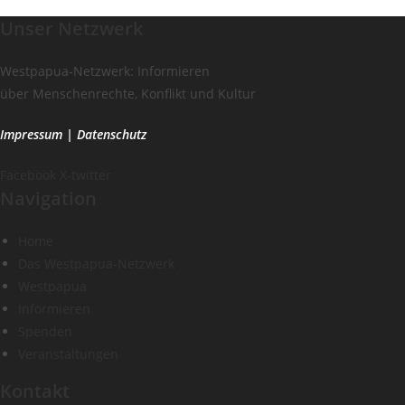
Unser Netzwerk
Westpapua-Netzwerk: Informieren
über Menschenrechte, Konflikt und Kultur
Impressum
|
Datenschutz
Facebook
X-twitter
Navigation
Home
Das Westpapua-Netzwerk
Westpapua
Informieren
Spenden
Veranstaltungen
Kontakt