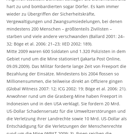
hart zu und bombardierten sogar Dörfer. Es kam immer
wieder zu Übergriffen der Sicherheitskräfte,
Vergewaltigungen und Zwangsumsiedelungen, bei denen
mindestens 200 Menschen – größtenteils Zivilisten –
starben und viele andere verschwanden (Ballard 2001: 24–
32; Böge et al. 2006: 21–23; IIED 2002: 189).
Mitte 2009 waren 600 Soldaten und 1.320 Polizisten in dem
Gebiet rund um die Mine stationiert (Jakarta Post Online,
09.09.2009). Das Militär forderte lange Zeit von Freeport die
Bezahlung der Einsätze. Mindestens bis 2004 flossen so
Millionensummen, die teilweise direkt an Offiziere gingen
(Global Witness 2007: 12; ICG 2002: 19; Böge et al. 2006: 21).
Anwohner rund um die Grasberg-Mine haben Freeport in
Indonesien und in den USA verklagt. Sie fordern 20 Mrd.
US-Dollar Schadensersatz für die Umweltzerstörungen und
die Verletzung ihrer Landrechte sowie 10 Mrd. US-Dollar als
Entschädigung für die Verletzungen der Menschenrechte
rund um die Mine (WPAT 2009: 3). Ihnen reichen die