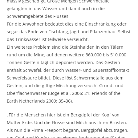
massiv geschädigt. Große Mengen Schwermetalle
gelangten in das Wasser und damit auch in die
Schwemmgebiete des Flusses.
Für die Anwohner bedeutet dies eine Einschränkung oder
sogar das Ende von Fischfang, Jagd und Pflanzenbau. Selbst
das Trinkwasser ist teilweise verseucht.
Ein weiteres Problem sind die Steinhalden in den Tälern
rund um die Mine, auf denen weitere 360.000 bis 510.000
Tonnen Gestein täglich deponiert werden. Das Gestein
enthält Schwefel, der durch Wasser- und Sauerstoffkontakt
Schwefelsäure bildet. Diese löst Schwermetalle aus dem
Gestein, und die giftige Mischung verseucht Grund- und
Oberflächenwasser (Böge et al. 2006: 21; Friends of the
Earth Netherlands 2009: 35–36).
„Für die Menschen hier ist ein Berggipfel der Kopf von
Mutter Erde. Und die Flüsse sind Milch aus ihren Brüsten.
Als nun die Firma Freeport begann, Berggipfel abzutragen,
um Gold und Kupfer zu gewinnen, bedeutete das für das