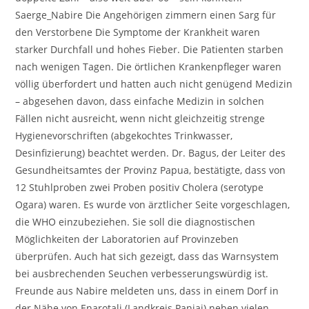
Saerge_Nabire Die Angehörigen zimmern einen Sarg für
den Verstorbene Die Symptome der Krankheit waren
starker Durchfall und hohes Fieber. Die Patienten starben
nach wenigen Tagen. Die örtlichen Krankenpfleger waren
völlig überfordert und hatten auch nicht genügend Medizin
– abgesehen davon, dass einfache Medizin in solchen
Fällen nicht ausreicht, wenn nicht gleichzeitig strenge
Hygienevorschriften (abgekochtes Trinkwasser,
Desinfizierung) beachtet werden. Dr. Bagus, der Leiter des
Gesundheitsamtes der Provinz Papua, bestätigte, dass von
12 Stuhlproben zwei Proben positiv Cholera (serotype
Ogara) waren. Es wurde von ärztlicher Seite vorgeschlagen,
die WHO einzubeziehen. Sie soll die diagnostischen
Möglichkeiten der Laboratorien auf Provinzeben
überprüfen. Auch hat sich gezeigt, dass das Warnsystem
bei ausbrechenden Seuchen verbesserungswürdig ist.
Freunde aus Nabire meldeten uns, dass in einem Dorf in
der Nähe von Enarotali (Landkreis Paniai) neben vielen