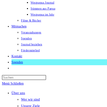
Westpapua Journal
Stimmen aus Papua
Westpapua im Jahr
Filme & Bücher
Mitmachen
Veranstaltungen
Spenden
Journal beziehen
Fördermitglied
Kontakt
Spenden
Website-
Suche
Press
umschalten
Escape
Menü
Schließen
to
Über uns
close
Wer wir sind
the
Unsere Ziele