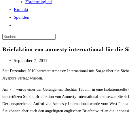
Fördermitglied
Kontakt
Spenden
Website-
Suche
Diese
umschalten
Website
Briefaktion von amnesty international für die 
durchsuchen
Beitrag
September 7, 2011
veröffentlicht:
Seit Dezember 2010 berichtet Amnesty International mit Sorge über die Sich
Jayapura verlegt wurden.
Am 7. wurde einer der Gefangenen, Buchtar Tabuni, in eine Isolationszelle v
unterstützen Sie die Briefaktion von Amnesty International und setzen Sie sich
Der entsprechende Aufruf von Amnesty International wurde vom West Papua 
Sie können aber auch den angefügten englischen Briefentwurf an die indones