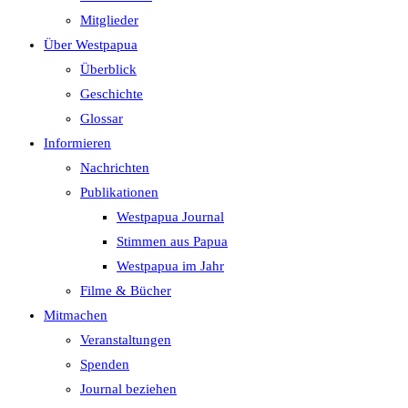
search
Mitglieder
panel.
Über Westpapua
Überblick
Geschichte
Glossar
Informieren
Nachrichten
Publikationen
Westpapua Journal
Stimmen aus Papua
Westpapua im Jahr
Filme & Bücher
Mitmachen
Veranstaltungen
Spenden
Journal beziehen