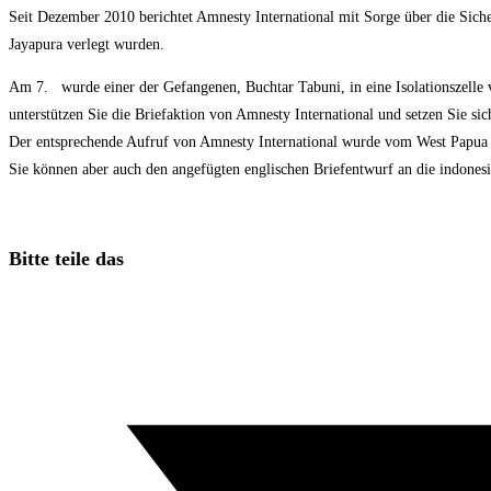
Seit Dezember 2010 berichtet Amnesty International mit Sorge über die Sich
Jayapura verlegt wurden.
Am 7. wurde einer der Gefangenen, Buchtar Tabuni, in eine Isolationszelle v
unterstützen Sie die Briefaktion von Amnesty International und setzen Sie sich
Der entsprechende Aufruf von Amnesty International wurde vom West Papua 
Sie können aber auch den angefügten englischen Briefentwurf an die indones
Diesen
Bitte teile das
Inhalt
Öffnet
teilen
in
einem
neuen
Fenster