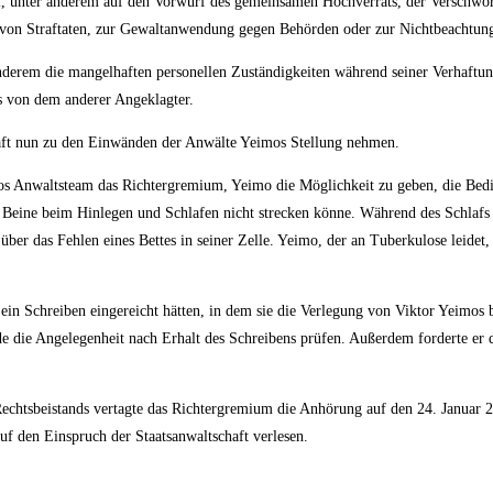
ikel, unter anderem auf den Vorwurf des gemeinsamen Hochverrats, der Verschwö
 von Straftaten, zur Gewaltanwendung gegen Behörden oder zur Nichtbeachtung
anderem die mangelhaften personellen Zuständigkeiten während seiner Verhaftun
s von dem anderer Angeklagter.
chaft nun zu den Einwänden der Anwälte Yeimos Stellung nehmen.
mos Anwaltsteam das Richtergremium, Yeimo die Möglichkeit zu geben, die Beding
ne Beine beim Hinlegen und Schlafen nicht strecken könne. Während des Schlaf
er das Fehlen eines Bettes in seiner Zelle. Yeimo, der an Tuberkulose leidet, 
 ein Schreiben eingereicht hätten, in dem sie die Verlegung von Viktor Yeimos 
 die Angelegenheit nach Erhalt des Schreibens prüfen. Außerdem forderte er d
chtsbeistands vertagte das Richtergremium die Anhörung auf den 24. Januar 2
f den Einspruch der Staatsanwaltschaft verlesen.