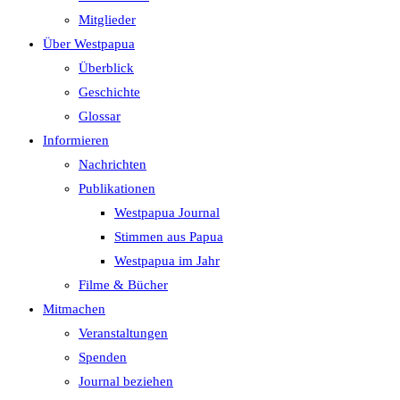
search
Mitglieder
panel.
Über Westpapua
Überblick
Geschichte
Glossar
Informieren
Nachrichten
Publikationen
Westpapua Journal
Stimmen aus Papua
Westpapua im Jahr
Filme & Bücher
Mitmachen
Veranstaltungen
Spenden
Journal beziehen