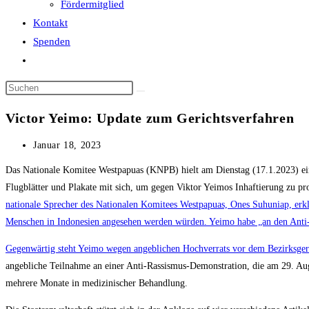
Fördermitglied
Kontakt
Spenden
Website-
Suche
Diese
umschalten
Website
Victor Yeimo: Update zum Gerichtsverfahren
durchsuchen
Beitrag
Januar 18, 2023
veröffentlicht:
Das Nationale Komitee Westpapuas (KNPB) hielt am Dienstag (17.1.2023) eine
Flugblätter und Plakate mit sich, um gegen Viktor Yeimos Inhaftierung zu pro
nationale Sprecher des Nationalen Komitees Westpapuas, Ones Suhuniap, erklär
Menschen in Indonesien angesehen werden würden. Yeimo habe „an den Anti-R
Gegenwärtig steht Yeimo wegen angeblichen Hochverrats vor dem Bezirksgeri
angebliche Teilnahme an einer Anti-Rassismus-Demonstration, die am 29. Au
mehrere Monate in medizinischer Behandlung.