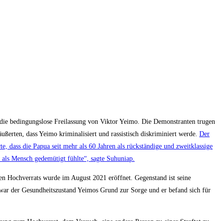
 die bedingungslose Freilassung von Viktor Yeimo. Die Demonstranten trugen
ußerten, dass Yeimo kriminalisiert und rassistisch diskriminiert werde.
Der
e, dass die Papua seit mehr als 60 Jahren als rückständige und zweitklassige
als Mensch gedemütigt fühlte“, sagte Suhuniap.
n Hochverrats wurde im August 2021 eröffnet. Gegenstand ist seine
war der Gesundheitszustand Yeimos Grund zur Sorge und er befand sich für