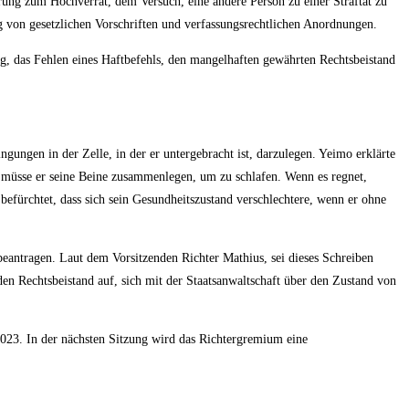
rung zum Hochverrat, dem Versuch, eine andere Person zu einer Straftat zu
 von gesetzlichen Vorschriften und verfassungsrechtlichen Anordnungen.
g, das Fehlen eines Haftbefehls, den mangelhaften gewährten Rechtsbeistand
ungen in der Zelle, in der er untergebracht ist, darzulegen. Yeimo erklärte
s müsse er seine Beine zusammenlegen, um zu schlafen. Wenn es regnet,
befürchtet, dass sich sein Gesundheitszustand verschlechtere, wenn er ohne
beantragen. Laut dem Vorsitzenden Richter Mathius, sei dieses Schreiben
en Rechtsbeistand auf, sich mit der Staatsanwaltschaft über den Zustand von
023. In der nächsten Sitzung wird das Richtergremium eine