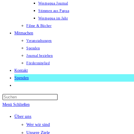
Westpapua Journal
Stimmen aus Papua
Westpapua im Jahr
Filme & Bücher
Mitmachen
Veranstaltungen
Spenden
Journal beziehen
Fördermitglied
Kontakt
Spenden
Website-
Suche
Press
umschalten
Escape
Menü
Schließen
to
Über uns
close
Wer wir sind
the
Unsere Ziele