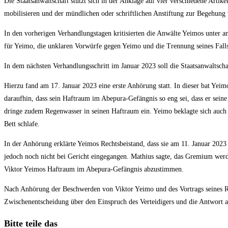
Die Staatsanwaltschaft stützt sich in der Anklage auf vier verschiedene Art
mobilisieren und der mündlichen oder schriftlichen Anstiftung zur Begehung
In den vorherigen Verhandlungstagen kritisierten die Anwälte Yeimos unter 
für Yeimo, die unklaren Vorwürfe gegen Yeimo und die Trennung seines Fall
In dem nächsten Verhandlungsschritt im Januar 2023 soll die Staatsanwalts
Hierzu fand am 17. Januar 2023 eine erste Anhörung statt. In dieser bat Yei
daraufhin, dass sein Haftraum im Abepura-Gefängnis so eng sei, dass er sei
dringe zudem Regenwasser in seinen Haftraum ein. Yeimo beklagte sich auch üb
Bett schlafe.
In der Anhörung erklärte Yeimos Rechtsbeistand, dass sie am 11. Januar 2023
jedoch noch nicht bei Gericht eingegangen. Mathius sagte, das Gremium werde
Viktor Yeimos Haftraum im Abepura-Gefängnis abzustimmen.
Nach Anhörung der Beschwerden von Viktor Yeimo und des Vortrags seines Re
Zwischenentscheidung über den Einspruch des Verteidigers und die Antwort au
Diesen
Bitte teile das