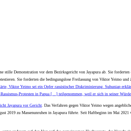
 stille Demonstration vor dem Bezirksgericht von Jayapura ab. Sie forderten
testieren. Sie forderten die bedingungslose Freilassung von Viktor Yeimo und ä
te, Viktor Yeimo sei ein Opfer rassistischer Diskriminierung. Suhuniap erklärt
assismus-Protesten in Papua […] teilgenommen, weil er sich in seiner Würde 
cht Jayapura vor Gericht
. Das Verfahren gegen Viktor Yeimo wegen angebliche
gust 2019 zu Massenunruhen in Jayapura führte. Seit Haftbeginn im Mai 2021 