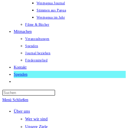
Westpapua Journal
Stimmen aus Papua
Westpapua im Jahr
Filme & Bücher
Mitmachen
Veranstaltungen
Spenden
Journal beziehen
Fördermitglied
Kontakt
Spenden
Website-
Suche
Press
umschalten
Escape
Menü
Schließen
to
Über uns
close
Wer wir sind
the
Unsere Ziele