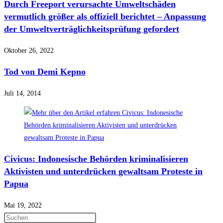
Durch Freeport verursachte Umweltschäden
vermutlich größer als offiziell berichtet – Anpassung
der Umweltverträglichkeitsprüfung gefordert
Oktober 26, 2022
Tod von Demi Kepno
Juli 14, 2014
Civicus: Indonesische Behörden kriminalisieren
Aktivisten und unterdrücken gewaltsam Proteste in
Papua
Mai 19, 2022
Press