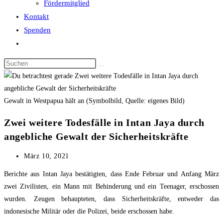
Fördermitglied
Kontakt
Spenden
Website-
Suche
Diese
umschalten
Website
durchsuchen
Gewalt in Westpapua hält an (Symbolbild, Quelle: eigenes Bild)
Zwei weitere Todesfälle in Intan Jaya durch
angebliche Gewalt der Sicherheitskräfte
Beitrag
März 10, 2021
veröffentlicht:
Berichte aus Intan Jaya bestätigten, dass Ende Februar und Anfang März
zwei Zivilisten, ein Mann mit Behinderung und ein Teenager, erschossen
wurden. Zeugen behaupteten, dass Sicherheitskräfte, entweder das
indonesische Militär oder die Polizei, beide erschossen habe.