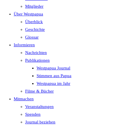
search
Mitglieder
panel.
Über Westpapua
Überblick
Geschichte
Glossar
Informieren
Nachrichten
Publikationen
Westpapua Journal
Stimmen aus Papua
Westpapua im Jahr
Filme & Bücher
Mitmachen
Veranstaltungen
Spenden
Journal beziehen