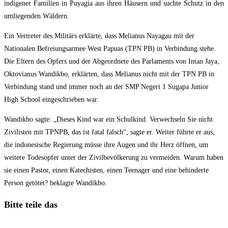
indigener Familien in Puyagia aus ihren Häusern und suchte Schutz in den
umliegenden Wäldern.
Ein Vertreter des Militärs erklärte, dass Melianus Nayagau mit der
Nationalen Befreiungsarmee West Papuas (TPN PB) in Verbindung stehe.
Die Eltern des Opfers und der Abgeordnete des Parlaments von Intan Jaya,
Oktovianus Wandikbo, erklärten, dass Melianus nicht mit der TPN PB in
Verbindung stand und immer noch an der SMP Negeri 1 Sugapa Junior
High School eingeschrieben war.
Wandikbo sagte: „Dieses Kind war ein Schulkind. Verwechseln Sie nicht
Zivilisten mit TPNPB, das ist fatal falsch“, sagte er. Weiter führte er aus,
die indonesische Regierung müsse ihre Augen und ihr Herz öffnen, um
weitere Todesopfer unter der Zivilbevölkerung zu vermeiden. Warum haben
sie einen Pastor, einen Katechisten, einen Teenager und eine behinderte
Person getötet? beklagte Wandikbo.
Diesen
Bitte teile das
Inhalt
Öffnet