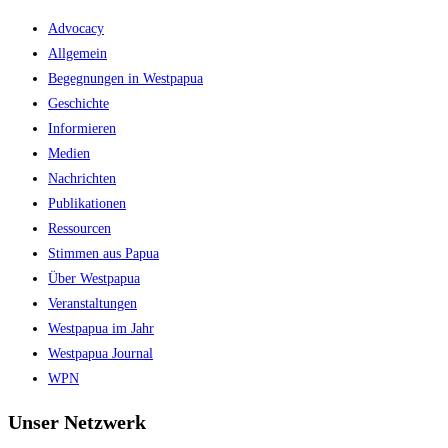
Escape
Advocacy
to
Allgemein
close
Begegnungen in Westpapua
the
Geschichte
search
Informieren
panel.
Medien
Nachrichten
Publikationen
Ressourcen
Stimmen aus Papua
Über Westpapua
Veranstaltungen
Westpapua im Jahr
Westpapua Journal
WPN
Unser Netzwerk