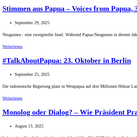
in
Menschenrechte
Stimmen aus Papua – Voices from Papua, 
Westpapua,
und
Teil
aktuelle
Beitrag
September 29, 2025
2
politische
veröffentlicht:
Situation
Neuguinea - eine zweigeteilte Insel. Während Papua-Neuguinea in diesem Jahr
Stimmen
Weiterlesen
aus
#TalkAboutPapua: 23. Oktober in Berlin
Papua
–
Beitrag
September 25, 2025
Voices
veröffentlicht:
from
Die indonesische Regierung plant in Westpapua auf drei Millionen Hektar L
Papua,
#TalkAboutPapua:
Weiterlesen
3/2025
23.
Monolog oder Dialog? – Wie Präsident Pra
Oktober
in
Beitrag
August 13, 2025
Berlin
veröffentlicht: