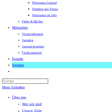
Westpapua Journal
Stimmen aus Papua
Westpapua im Jahr
Filme & Bücher
Mitmachen
Veranstaltungen
Spenden
Journal beziehen
Fördermitglied
Kontakt
Spenden
Website-
Suche
Press
umschalten
Escape
Menü
Schließen
to
Über uns
close
Wer wir sind
the
Unsere Ziele