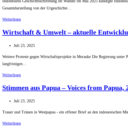
Indonesiens Geschichtsschreibung im Wandel Im Mai 2025 kündigte Indonesie
Gesamtdarstellung von der Urgeschichte…
Monolog
Weiterlesen
oder
Wirtschaft & Umwelt – aktuelle Entwickl
Dialog?
–
Beitrag
Juli 23, 2025
Wie
veröffentlicht:
Präsident
Weitere Proteste gegen Wirtschaftsprojekte in Merauke Die Regierung unter 
Prabowo
langfristigen…
Indonesiens
Wirtschaft
Weiterlesen
Geschichte
&
korrigieren
Stimmen aus Papua – Voices from Papua, 
Umwelt
will
–
Beitrag
Juli 23, 2025
aktuelle
veröffentlicht:
Entwicklungen
Trauer und Tränen in Westpapua - ein offener Brief an den indonesischen Mi
Stimmen
Weiterlesen