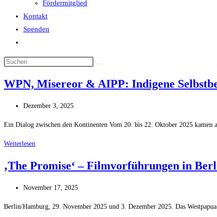
Fördermitglied
Kontakt
Spenden
Website-
Suche
Diese
umschalten
Website
WPN, Misereor & AIPP: Indigene Selbstb
durchsuchen
Beitrag
Dezember 3, 2025
veröffentlicht:
Ein Dialog zwischen den Kontinenten Vom 20. bis 22. Oktober 2025 kamen a
WPN,
Weiterlesen
Misereor
‚The Promise‘ – Filmvorführungen in Be
&
AIPP:
Beitrag
November 17, 2025
Indigene
veröffentlicht:
Selbstbestimmung
Berlin/Hamburg, 29. November 2025 und 3. Dezember 2025. Das Westpapua-Ne
&