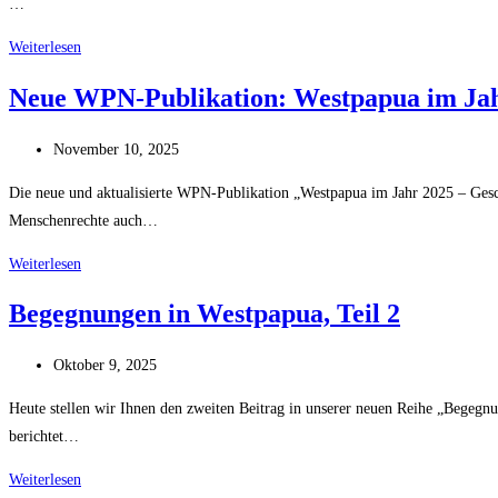
…
Schutz
‚The
Weiterlesen
der
Promise‘
Tropenwälder
Neue WPN-Publikation: Westpapua im Jahr 
–
Filmvorführungen
Beitrag
November 10, 2025
in
veröffentlicht:
Berlin
Die neue und aktualisierte WPN-Publikation „Westpapua im Jahr 2025 – Geschi
&
Menschenrechte auch…
Hamburg
Neue
Weiterlesen
WPN-
Begegnungen in Westpapua, Teil 2
Publikation:
Westpapua
Beitrag
Oktober 9, 2025
im
veröffentlicht:
Jahr
Heute stellen wir Ihnen den zweiten Beitrag in unserer neuen Reihe „Begegn
2025
berichtet…
–
Begegnungen
Weiterlesen
Geschichte,