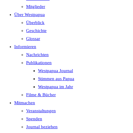
search
Mitglieder
panel.
Über Westpapua
Überblick
Geschichte
Glossar
Informieren
Nachrichten
Publikationen
Westpapua Journal
Stimmen aus Papua
Westpapua im Jahr
Filme & Bücher
Mitmachen
Veranstaltungen
Spenden
Journal beziehen