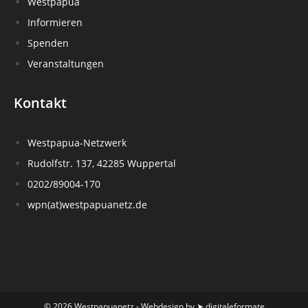
Westpapua
Informieren
Spenden
Veranstaltungen
Kontakt
Westpapua-Netzwerk
Rudolfstr. 137, 42285 Wuppertal
0202/89004-170
wpn(at)westpapuanetz.de
© 2026 Westpapuanetz - Webdesign by ➤
digitaleformate